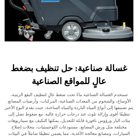
سالة صناعية: حل تنظيف بضغط
عالٍ للمواقع الصناعية
تخدم الغسالة الصناعية ماءً تحت ضغط عالٍ لتنظيف البقع الزيتية،
ساخ، والشحوم من المعدات الصناعية، المركبات، وأرضيات المصانع.
نيفها إلى أنواع المياه الباردة والمياه الساخنة، حيث يقدم النوع الأخير
يفًا أقوى وإزالة تلوث عند درجات حرارة عالية. مع ضغوط تصل إلى
 البار ورؤوس نافورة قابلة للتعديل، يمكنها التكيف مع سيناريوهات
تلفة مثل ورش المصانع، مستودعات اللوجستيات، محلات إصلاح
يارات، ومصانع معالجة الأغذية، مما يضمن تنظيفًا شاملاً في البيئات