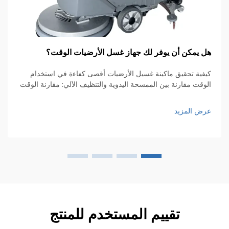
 يمكن أن يوفر لك جهاز غسل الأرضيات الوقت؟
ال
لع
فية تحقيق ماكينة غسيل الأرضيات أقصى كفاءة في استخدام
وقت مقارنة بين الممسحة اليدوية والتنظيف الآلي: مقارنة الوقت
ال
 الاضطجاع على اليدين والركبتين باستخدام ممسحة يدويًا هو
ال
ل بطيء للغاية، وقد يستغرق ضعف الوقت أو حتى ثلاثة أضعاف
ال
ض المزيد
وقت مقارنة بما...
ال
عر
تقييم المستخدم للمنتج