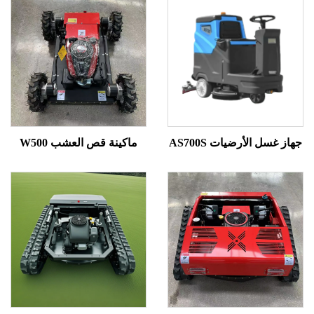
غسل الأرضيات AS700S
ماكينة قص العشب W500