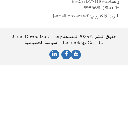
تساب:
+86 18805412771
ريد الإلكتروني:
[email protected]
حقوق النشر © 2025 لمصلحة Jinan DeYou Machinery
Technology Co., Ltd -
سياسة الخصوصية