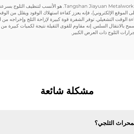
جرار الثلوج ذو العرض الكبير الذي تنتجه شركة etalwork Co., Ltd
ى الموقع الإلكتروني]، فإنه يعزز كفاءة استهلاك الوقود ويقلل من الو
ءة الوقت التشغيلي. توفر الشفرة قوة كبيرة لإزاحة الثلج وإخراجه من ا
سمح بالانتقال السلس. إنه مقاوم للقوى الثقيلة نتيجة لكميات كبيرة من 
ارات الثلوج ذات العرض الكبير.
مشكلة شائعة
لمحراث الثلجي؟