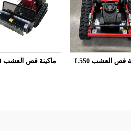
ة قص العشب L550
ماكينة قص العشب S800