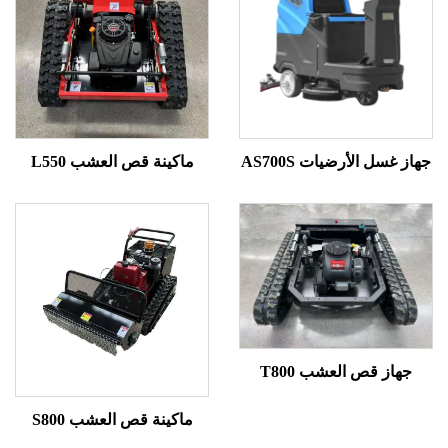
غسل الأرضيات AS700S
ماكينة قص العشب L550
از قص العشب T800
ماكينة قص العشب S800