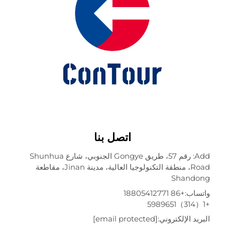
اتصل بنا
Add: رقم 57، طريق Gongye الجنوبي، شارع Shunhua
Road، منطقة التكنولوجيا العالية، مدينة Jinan، مقاطعة
Shando
تساب:
+86 18805412771
ريد الإلكتروني:
[email protected]