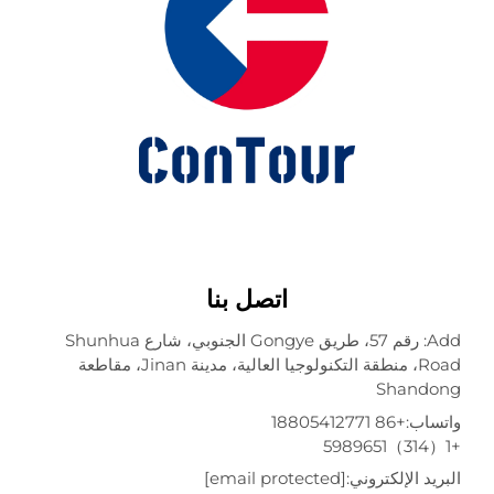
اتصل بنا
Add: رقم 57، طريق Gongye الجنوبي، شارع Shunhua
Road، منطقة التكنولوجيا العالية، مدينة Jinan، مقاطعة
Shando
تساب:
+86 18805412771
ريد الإلكتروني:
[email protected]