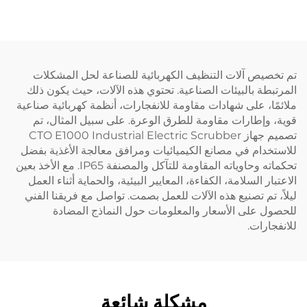
خصيص آلات التنظيف الكهربائية للصناعة لحل المشكلات
بطة بالبيئات الصناعية. تحتوي هذه الآلات، حيث يكون ذلك
ًا، على شهادات مقاومة للانفجارات، أنظمة كهربائية صناعية
 وإطارات مقاومة للطرق الوعرة. على سبيل المثال، تم
تصميم جهاز CTO E1000 Industrial Electric Scrubber
خدام في مصانع الكيميائيات ومرافق معالجة الأغذية بفضل
تحكماته وحاوياته المقاومة للتآكل والمصنفة IP65. مع الأخذ بعين
بار السلامة، الكفاءة، المعايير البيئية، والحماية أثناء العمل
، تم تصنيع هذه الآلات للعمل بصمت. تواصل مع فريقنا الفني
ول على الأسعار والمعلومات حول النماذج المضادة
جارات.
مشكلة شائعة