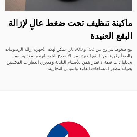
ينة تنظيف تحت ضغط عالٍ لإزالة
قع العنيدة
مع ضغوط تتراوح بين 100 و 300 بار، يمكن لهذه الأجهزة إزالة الرسومات
أ وغيرها من البقع العنيدة من الأسطح الخرسانية والمعدنية. مما
ا ذات قيمة لا تقدر بثمن للأقسام البلدية ومديري العقارات المكلفين
ة مظهر المساحات العامة والمباني التجارية.