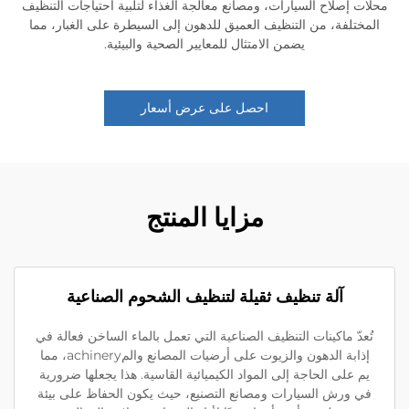
ت إصلاح السيارات، ومصانع معالجة الغذاء لتلبية احتياجات التنظيف
مختلفة، من التنظيف العميق للدهون إلى السيطرة على الغبار، مما
يضمن الامتثال للمعايير الصحية والبيئية.
احصل على عرض أسعار
مزايا المنتج
آلة تنظيف ثقيلة لتنظيف الشحوم الصناعية
ُعدّ ماكينات التنظيف الصناعية التي تعمل بالماء الساخن فعالة في
إذابة الدهون والزيوت على أرضيات المصانع والمachinery، مما
م على الحاجة إلى المواد الكيميائية القاسية. هذا يجعلها ضرورية
ي ورش السيارات ومصانع التصنيع، حيث يكون الحفاظ على بيئة