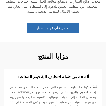
ت إصلاح السيارات، ومصانع معالجة الغذاء لتلبية احتياجات التنظيف
مختلفة، من التنظيف العميق للدهون إلى السيطرة على الغبار، مما
يضمن الامتثال للمعايير الصحية والبيئية.
احصل على عرض أسعار
مزايا المنتج
آلة تنظيف ثقيلة لتنظيف الشحوم الصناعية
ُعدّ ماكينات التنظيف الصناعية التي تعمل بالماء الساخن فعالة في
إذابة الدهون والزيوت على أرضيات المصانع والمachinery، مما
م على الحاجة إلى المواد الكيميائية القاسية. هذا يجعلها ضرورية
ي ورش السيارات ومصانع التصنيع، حيث يكون الحفاظ على بيئة