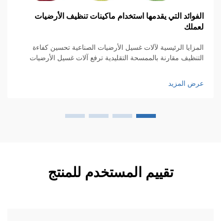
فوائد التي يقدمها استخدام ماكينات تنظيف الأرضيات
كي
ملك
ال
مزايا الرئيسية لآلات غسيل الأرضيات الصناعية تحسين كفاءة
تنظيف مقارنة بالممسحة التقليدية ترفع آلات غسيل الأرضيات
ال
صناعية من كفاءة التنظيف بشكل كبير مقارنة بتلك الممسحات
في
قديمة، فهي تعمل بشكل أسرع بكثير...
وا
ض المزيد
عر
عل
تقييم المستخدم للمنتج