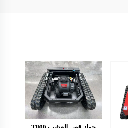
جهاز قص العشب T800