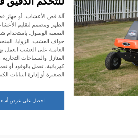
للتحكم الدقيق في
آلة قص الأعشاب، أو جهاز قط
الظهر ومصمم لتقليم الأعشا
الصعبة الوصول. باستخدام شف
حواف العشب، الزوايا، المنحد
العاملة على العشب العمل بها
المنازل والمساحات التجارية 
كهربائية، تعمل بالوقود أو تع
الصغيرة أو إدارة النباتات ا
احصل على عرض أسعا