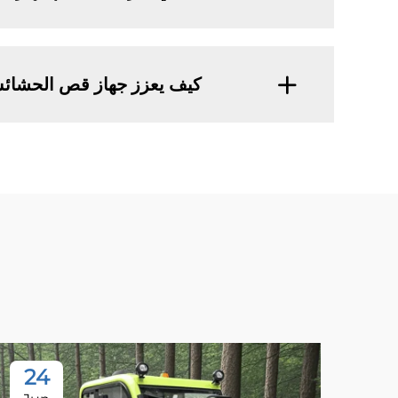
كيف يعزز جهاز قص الحشائش 
24