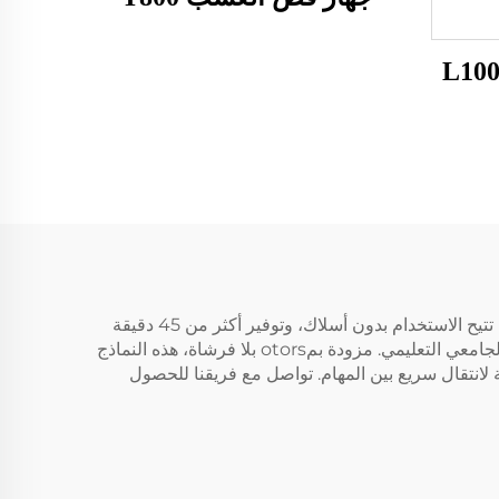
تدمج مقصات العشب التي تعمل بالبطارية من شركة Jinan DeYou Machinery Technology Co., Ltd. بطارية ليثيوم أيون تتيح الاستخدام بدون أسلاك، وتوفير أكثر من 45 دقيقة
من التشغيل في شحنة واحدة. هادئة وخالية من الانبعاثات، هذه النماذج مثالية للمناطق الحساسة مثل الأحياء الحضرية أو الحرم الجامعي التعليمي. مزودة بمotors بلا فرشاة، هذه النماذج
سريعة لانتقال سريع بين المهام. تواصل مع فريقنا للحصول