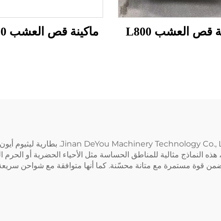
ة قص العشب L800
ماكينة قص العشب L1000
ة الحمل، مما يضمن قوة مستمرة مع متانة محسّنة. كما أنها متوافقة مع شواحن 