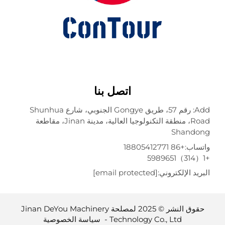
اتصل بنا
Add: رقم 57، طريق Gongye الجنوبي، شارع Shunhua
Road، منطقة التكنولوجيا العالية، مدينة Jinan، مقاطعة
Shando
تساب:
+86 18805412771
ريد الإلكتروني:
[email protected]
حقوق النشر © 2025 لمصلحة Jinan DeYou Machinery
Technology Co., Ltd -
سياسة الخصوصية