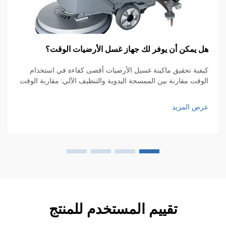
 يمكن أن يوفر لك جهاز غسل الأرضيات الوقت؟
ال
لع
فية تحقيق ماكينة غسيل الأرضيات أقصى كفاءة في استخدام
وقت مقارنة بين الممسحة اليدوية والتنظيف الآلي: مقارنة الوقت
ال
 الاضطجاع على اليدين والركبتين باستخدام ممسحة يدويًا هو
ال
ل بطيء للغاية، وقد يستغرق ضعف الوقت أو حتى ثلاثة أضعاف
ال
ض المزيد
وقت مقارنة بما...
ال
عر
تقييم المستخدم للمنتج