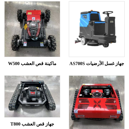
غسل الأرضيات AS700S
ماكينة قص العشب W500
جهاز قص العشب T800