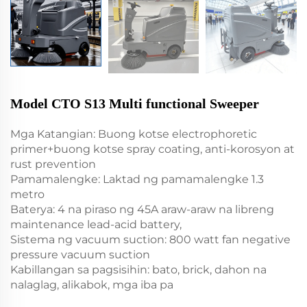
Model CTO S13 Multi functional Sweeper
Mga Katangian: Buong kotse electrophoretic
primer+buong kotse spray coating, anti-korosyon at
rust prevention
Pamamalengke: Laktad ng pamamalengke 1.3
metro
Baterya: 4 na piraso ng 45A araw-araw na libreng
maintenance lead-acid battery,
Sistema ng vacuum suction: 800 watt fan negative
pressure vacuum suction
Kabillangan sa pagsisihin: bato, brick, dahon na
nalaglag, alikabok, mga iba pa