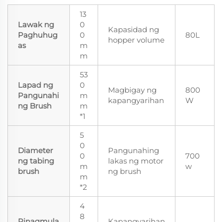
13
Lawak ng
0
Kapasidad ng
Paghuhug
0
80L
hopper volume
as
m
m
53
Lapad ng
0
Magbigay ng
800
Pangunahi
m
kapangyarihan
W
ng Brush
m
*1
5
0
Diameter
Pangunahing
0
700
ng tabing
lakas ng motor
m
w
brush
ng brush
m
*2
4
8
Pinagmula
Kapangyarihan