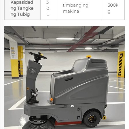
Kapasidad
3
timbang ng
300k
ng Tangke
0
makina
g
ng Tubig
L