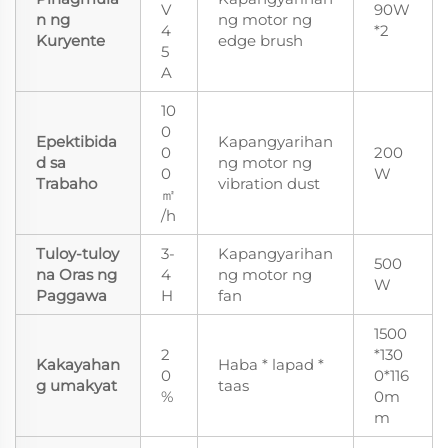
V
90W
n ng
ng motor ng
4
*2
Kuryente
edge brush
5
A
10
0
Epektibida
Kapangyarihan
0
200
d sa
ng motor ng
0
W
Trabaho
vibration dust
㎡
/h
Tuloy-tuloy
3-
Kapangyarihan
500
na Oras ng
4
ng motor ng
W
Paggawa
H
fan
1500
2
*130
Kakayahan
Haba * lapad *
0
0*116
g umakyat
taas
%
0m
m