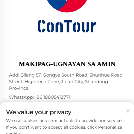
MAKIPAG-UGNAYAN SA AMIN
Add: Bilang 57, Gongye South Road, Shunhua Road
Street, High tech Zone, Jinan City, Shandong
Province
WhatsApp:
+86 18805412771
+1（314）5989651
We value your privacy
E-mail:
[email protected]
We use cookies and similar tools to provide our services.
If you don't want to accept all cookies, click Personalize
cookies.