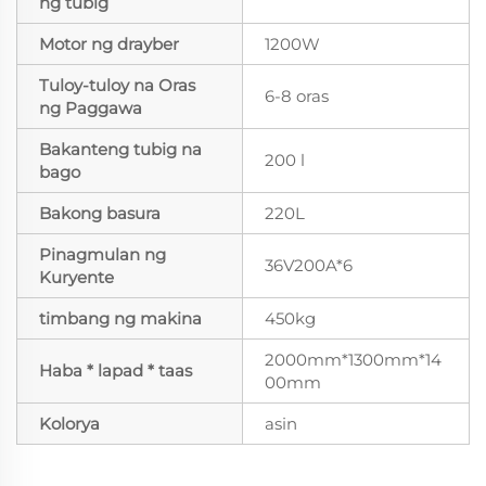
ng tubig
Motor ng drayber
1200W
Tuloy-tuloy na Oras
6-8 oras
ng Paggawa
Bakanteng tubig na
200 l
bago
Bakong basura
220L
Pinagmulan ng
36V200A*6
Kuryente
timbang ng makina
450kg
2000mm*1300mm*14
Haba * lapad * taas
00mm
Kolorya
asin