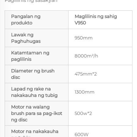
Paglilinis ng sasakyan
Pangalan ng
Maglilinis ng sahig
produkto
V950
Lawak ng
950mm
Paghuhugas
Katamtaman ng
8000m²/h
paglilinis
Diameter ng brush
475mm*2
disc
Lapad ng rake na
1300mm
nakakauha ng tubig
Motor na walang
brush para sa pag-ikot
500w*2
ng disc
Motor na nakakauha
600W