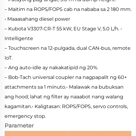
– Maitim na ROPS/FOPS cab na nababa sa 2 180 mm.
• Maaasahang diesel power
– Kubota V3307-CR-T 55 kW, EU Stage V, 5.0 L/h. •
Intelligente
– Touchscreen na 12-pulgada, dual CAN-bus, remote
IoT.
– Ang auto-idle ay nakakatipid ng 20%.
– Bob-Tach universal coupler na nagpapalit ng 60+
attachments sa 1 minuto.• Malawak na bubuksan
ang hood; lahat ng filter ay naaabot nang walang
kagamitan.• Kaligtasan: ROPS/FOPS, servo controls,
emergency stop.
Parameter