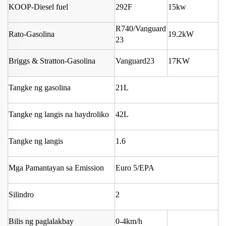
KOOP-Diesel fuel
292F
15kw
R740/Vanguard
Rato-Gasolina
19.2kW
23
Briggs & Stratton-Gasolina
Vanguard23
17KW
Tangke ng gasolina
21L
Tangke ng langis na haydroliko
42L
Tangke ng langis
1.6
Mga Pamantayan sa Emission
Euro 5/EPA
Silindro
2
Bilis ng paglalakbay
0-4km/h