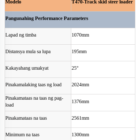
Modelo
T470-Track skid steer loader
Pangunahing Performance Parameters
Lapad ng timba
1070mm
Distansya mula sa lupa
195mm
Kakayahang umakyat
25°
Pinakamalaking taas ng load
2024mm
Pinakamataas na taas ng pag-
1376mm
load
Pinakamataas na taas
2561mm
Minimum na taas
1300mm