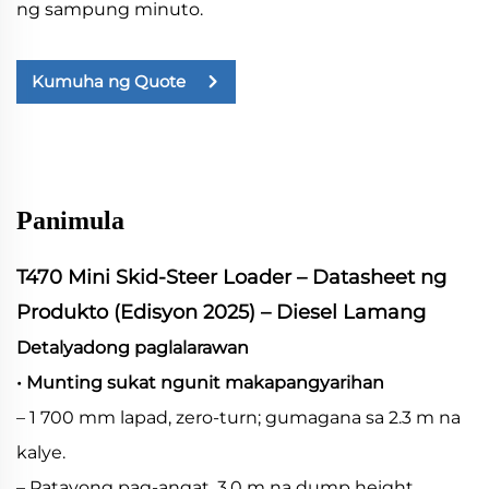
ng sampung minuto.
Kumuha ng Quote
Panimula
T470 Mini Skid-Steer Loader – Datasheet ng
Produkto (Edisyon 2025) – Diesel Lamang
Detalyadong paglalarawan
• Munting sukat ngunit makapangyarihan
– 1 700 mm lapad, zero-turn; gumagana sa 2.3 m na
kalye.
– Patayong pag-angat, 3.0 m na dump height.