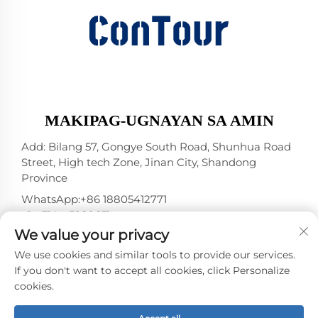
MAKIPAG-UGNAYAN SA AMIN
Add: Bilang 57, Gongye South Road, Shunhua Road
Street, High tech Zone, Jinan City, Shandong
Province
WhatsApp:
+86 18805412771
+1（314）5989651
We value your privacy
E-mail:
[email protected]
We use cookies and similar tools to provide our services.
If you don't want to accept all cookies, click Personalize
cookies.
Karapatan sa Pag-aari © 2025 ni Jinan DeYou
Machinery Technology Co., Ltd -
Patakaran sa
Pagkakapribado