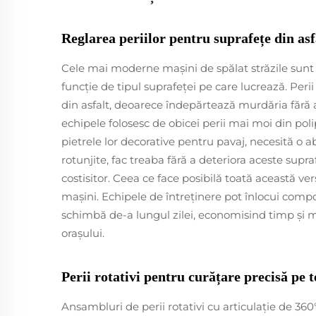
Reglarea periilor pentru suprafețe din asf
Cele mai moderne mașini de spălat străzile sunt e
funcție de tipul suprafeței pe care lucrează. Perii
din asfalt, deoarece îndepărtează murdăria fără a
echipele folosesc de obicei perii mai moi din pol
pietrele lor decorative pentru pavaj, necesită o a
rotunjite, fac treaba fără a deteriora aceste supraf
costisitor. Ceea ce face posibilă toată această ve
mașini. Echipele de întreținere pot înlocui compo
schimbă de-a lungul zilei, economisind timp și me
orașului.
Perii rotativi pentru curățare precisă pe 
Ansambluri de perii rotativi cu articulație de 360°