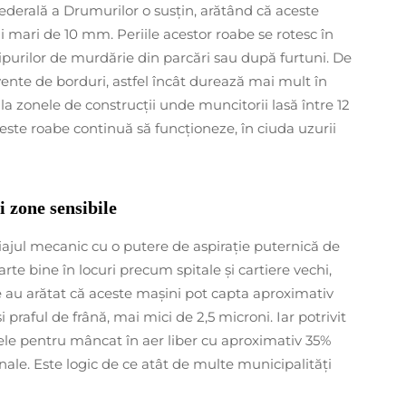
ederală a Drumurilor o susțin, arătând că aceste
 mari de 10 mm. Periile acestor roabe se rotesc în
tipurilor de murdărie din parcări sau după furtuni. De
ente de borduri, astfel încât durează mai mult în
 la zonele de construcții unde muncitorii lasă între 12
ceste roabe continuă să funcționeze, în ciuda uzurii
i zone sensibile
ajul mecanic cu o putere de aspirație puternică de
te bine în locuri precum spitale și cartiere vechi,
 au arătat că aceste mașini pot capta aproximativ
i praful de frână, mai mici de 2,5 microni. Iar potrivit
nele pentru mâncat în aer liber cu aproximativ 35%
nale. Este logic de ce atât de multe municipalități