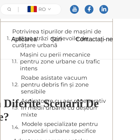
RO
Cuprins
Potrivirea tipurilor de mașini de
curățat străzi cu nevoile de
Aplicarea
Știri
Contactați-ne
curățare urbană
Mașini cu perii mecanice
pentru zone urbane cu trafic
intens
Roabe asistate vacuum
pentru debris fin și zone
sensibile
Diferite Scenarii De
Aspiratoare cu aer regenerativ
în medii urbane cu deșeuri
e?
mixte
Modele specializate pentru
provocări urbane specifice