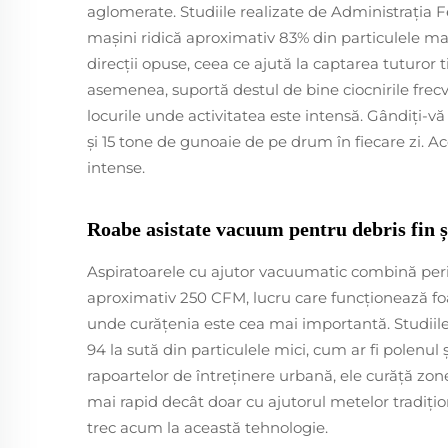
aglomerate. Studiile realizate de Administrația F
mașini ridică aproximativ 83% din particulele mai
direcții opuse, ceea ce ajută la captarea tuturor 
asemenea, suportă destul de bine ciocnirile frecv
locurile unde activitatea este intensă. Gândiți-vă
și 15 tone de gunoaie de pe drum în fiecare zi. A
intense.
Roabe asistate vacuum pentru debris fin ș
Aspiratoarele cu ajutor vacuumatic combină peri
aproximativ 250 CFM, lucru care funcționează foar
unde curățenia este cea mai importantă. Studiile
94 la sută din particulele mici, cum ar fi polenul ș
rapoartelor de întreținere urbană, ele curăță zo
mai rapid decât doar cu ajutorul metelor tradițio
trec acum la această tehnologie.