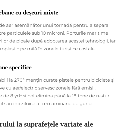
rbane cu deșeuri mixte
x de aer asemănător unui tornadă pentru a separa
ntre particulele sub 10 microni. Porturile maritime
ilor de ploaie după adoptarea acestei tehnologii, iar
plastic pe milă în zonele turistice costale.
ne specifice
ili la 270° mențin curate pistele pentru biciclete și
e cu aer/electric servesc zonele fără emisii.
de 8 yd³ și pot elimina până la 18 tone de resturi
sarcinii zilnice a trei camioane de gunoi.
lui la suprafețele variate ale