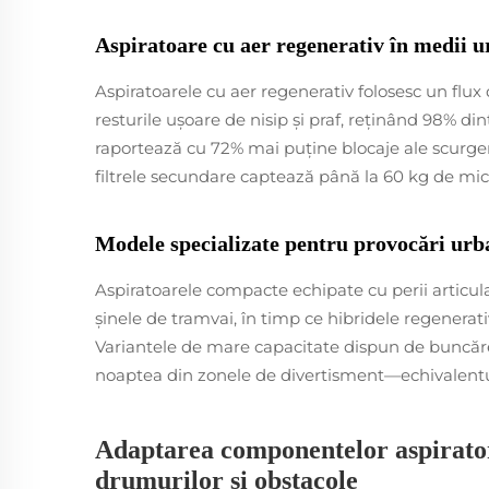
Aspiratoare cu aer regenerativ în medii u
Aspiratoarele cu aer regenerativ folosesc un flu
resturile ușoare de nisip și praf, reținând 98% di
raportează cu 72% mai puține blocaje ale scurger
filtrele secundare captează până la 60 kg de micro
Modele specializate pentru provocări urba
Aspiratoarele compacte echipate cu perii articulab
șinele de tramvai, în timp ce hibridele regenerativ
Variantele de mare capacitate dispun de buncăre 
noaptea din zonele de divertisment—echivalentul 
Adaptarea componentelor aspiratoru
drumurilor și obstacole