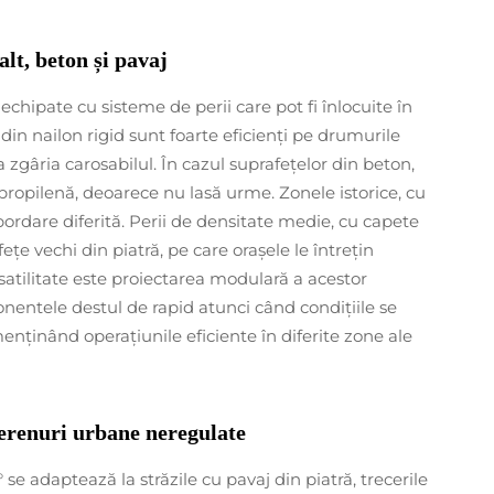
alt, beton și pavaj
chipate cu sisteme de perii care pot fi înlocuite în
 din nailon rigid sunt foarte eficienți pe drumurile
 zgâria carosabilul. În cazul suprafețelor din beton,
ipropilenă, deoarece nu lasă urme. Zonele istorice, cu
bordare diferită. Perii de densitate medie, cu capete
ețe vechi din piatră, pe care orașele le întrețin
rsatilitate este proiectarea modulară a acestor
nentele destul de rapid atunci când condițiile se
nținând operațiunile eficiente în diferite zone ale
terenuri urbane neregulate
 se adaptează la străzile cu pavaj din piatră, trecerile