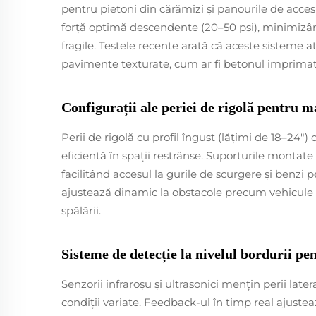
pentru pietoni din cărămizi și panourile de acces 
forță optimă descendente (20–50 psi), minimizând
fragile. Testele recente arată că aceste sisteme a
pavimente texturate, cum ar fi betonul imprimat
Configurații ale periei de rigolă pentru 
Perii de rigolă cu profil îngust (lățimi de 18–24
eficientă în spații restrânse. Suporturile montat
facilitând accesul la gurile de scurgere și benzi 
ajustează dinamic la obstacole precum vehicule 
spălării.
Sisteme de detecție la nivelul bordurii p
Senzorii infraroșu și ultrasonici mențin perii later
condiții variate. Feedback-ul în timp real ajustea