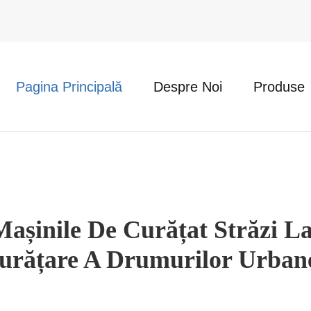
Pagina Principală
Despre Noi
Produse
șinile De Curățat Străzi La 
urățare A Drumurilor Urban