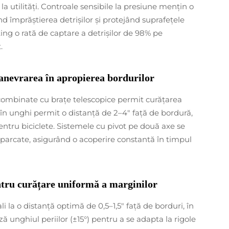
la utilități. Controale sensibile la presiune mențin o
 împrăștierea detrișilor și protejând suprafețele
ting o rată de captare a detrișilor de 98% pe
.
manevrarea în apropierea bordurilor
") combinate cu brațe telescopice permit curățarea
e în unghi permit o distanță de 2–4" față de bordură,
pentru biciclete. Sistemele cu pivot pe două axe se
parcate, asigurând o acoperire constantă în timpul
entru curățare uniformă a marginilor
ali la o distanță optimă de 0,5–1,5" față de borduri, în
ză unghiul periilor (±15°) pentru a se adapta la rigole