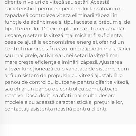
diferite niveluri de viteză sau setări. Această
caracteristică permite operatorului lansatoarei de
zăpadă să controleze viteza eliminării zăpezii în
funcție de adâncimea și tipul acesteia, precum și de
tipul terenului. De exemplu, în cazul unei zăpadări
ușoare, o setare la viteză mai mică ar fi suficientă,
ceea ce ajută la economisirea energiei, oferind un
control mai precis. În cazul unei zăpadări mai adânci
sau mai grele, activarea unei setări la viteză mai
mare crește eficiența eliminării zăpezii. Ajustarea
vitezei funcționează cu o varietate de sisteme, cum
ar fi un sistem de propulsie cu viteză ajustabilă, o
panou de control cu butoane pentru diferite viteză,
sau chiar un panou de control cu comutatoare
rotative. Dacă doriți să aflați mai multe despre
modelele cu această caracteristică și prețurile lor,
contactați asistența noastră pentru clienți.