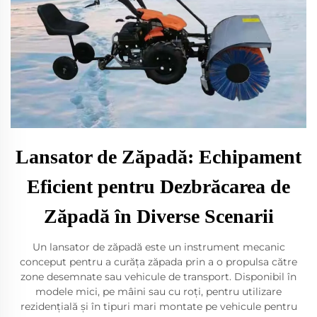
Lansator de Zăpadă: Echipament
Eficient pentru Dezbrăcarea de
Zăpadă în Diverse Scenarii
Un lansator de zăpadă este un instrument mecanic
conceput pentru a curăța zăpada prin a o propulsa către
zone desemnate sau vehicule de transport. Disponibil în
modele mici, pe mâini sau cu roți, pentru utilizare
rezidențială și în tipuri mari montate pe vehicule pentru