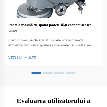
Poate o mașină de spalat podele să-ți economisească
timp?
Cum o mașină de spălat podele maximizează
eficiența timpului Spălarea manuală vs. curățarea
automată: comparație de timp A sta pe genunchi cu
o mopă este pur și simplu o muncă lentă, uneori
VEZI MAI MULTE
durează de două sau chiar de trei ori mai mult timp
față de ceea ce...
Evaluarea utilizatorului a