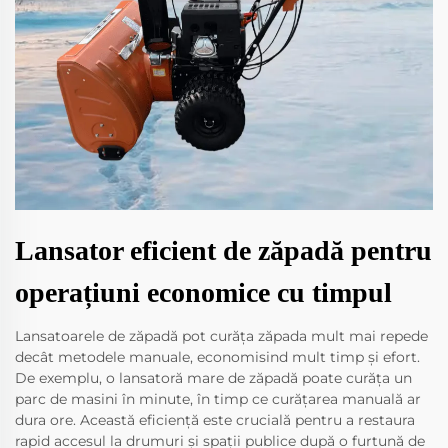
Lansator eficient de zăpadă pentru
operațiuni economice cu timpul
Lansatoarele de zăpadă pot curăța zăpada mult mai repede
decât metodele manuale, economisind mult timp și efort.
De exemplu, o lansatoră mare de zăpadă poate curăța un
parc de masini în minute, în timp ce curățarea manuală ar
dura ore. Această eficiență este crucială pentru a restaura
rapid accesul la drumuri și spații publice după o furtună de