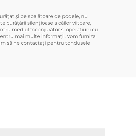
urățat și pe spalătoare de podele, nu
curățării silențioase a căilor viitoare,
entru mediul înconjurător și operațiuni cu
 pentru mai multe informații. Vom furniza
ugăm să ne contactați pentru tondusele