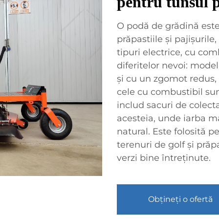
pentru tunsul p
O podă de grădină este
prăpastiile și pajișuril
tipuri electrice, cu com
diferitelor nevoi: mode
și cu un zgomot redus, 
cele cu combustibil su
includ sacuri de colecta
acesteia, unde iarba ma
natural. Este folosită pe
terenuri de golf și prăpa
verzi bine întreținute.
Obțineți o ofertă