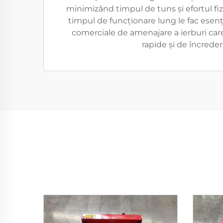
minimizând timpul de tuns și efortul fizic
timpul de funcționare lung le fac esenț
comerciale de amenajare a ierburi car
rapide și de încreder