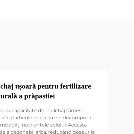
chaj ușoară pentru fertilizare
urală a prăpastiei
te cu capacitate de mulchaj târnesc
a în particule fine, care se decompoză
îmbogăți nutrientele solului. Aceasta
de a dezghebi iarba, reducând deșeurile