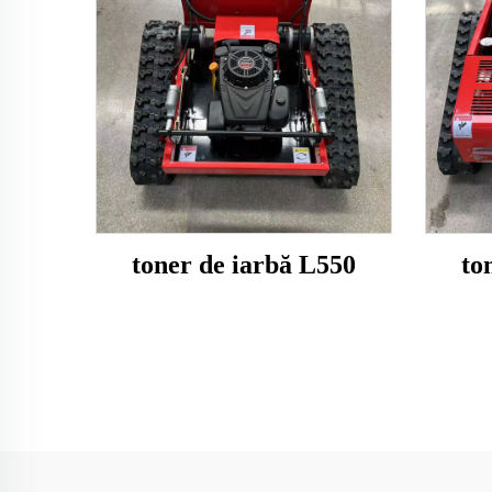
toner de iarbă L550
to