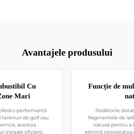
Avantajele produsului
bustibil Cu
Funcție de mul
 Zone Mari
nat
 oferă o performanță
Podătorile dota
i terenuri de golf sau
fragmentele de iarb
ernice, acestea
natural pentru a 
i inegale eficient,
elimină necesitatea 