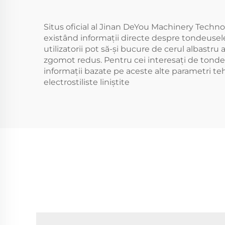
Situs oficial al Jinan DeYou Machinery Technol
existând informații directe despre tondeusele e
utilizatorii pot să-și bucure de cerul albastr
zgomot redus. Pentru cei interesați de tondeu
informații bazate pe aceste alte parametri te
electrostiliste liniștite