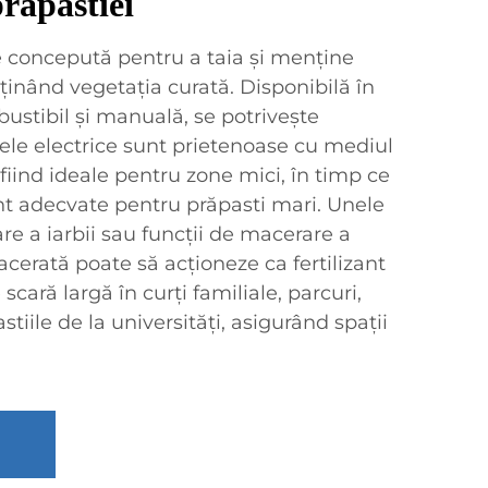
răpastiei
 concepută pentru a taia și menține
e, ținând vegetația curată. Disponibilă în
bustibil și manuală, se potrivește
lele electrice sunt prietenoase cu mediul
fiind ideale pentru zone mici, în timp ce
nt adecvate pentru prăpasti mari. Unele
re a iarbii sau funcții de macerare a
cerată poate să acționeze ca fertilizant
 scară largă în curți familiale, parcuri,
stiile de la universități, asigurând spații