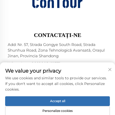
CONTACTAȚI-NE
Add: Nr. 57, Strada Gongye South Road, Strada
Shunhua Road, Zona Tehnologică Avansată, Orașul
Jinan, Provincia Shandong
WhatsApp:
+86 18805412771
+1（314）5989651
We value your privacy
E-mail:
[email protected]
We use cookies and similar tools to provide our services.
If you don't want to accept all cookies, click Personalize
cookies.
Drepturi de autor © 2025 Jinan DeYou Machinery
Technology Co., Ltd -
Politica de confidențialitate
Accept all
Personalize cookies