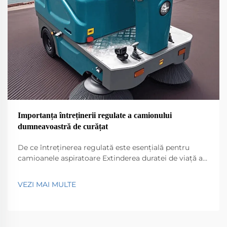
Importanța întreținerii regulate a camionului
dumneavoastră de curățat
De ce întreținerea regulată este esențială pentru
camioanele aspiratoare Extinderea duratei de viață a
camioanelor aspiratoare eficiente Păstrarea unui
camion aspirator eficient în funcțiune fără probleme
VEZI MAI MULTE
necesită întreținere regulată dacă vrem să dureze mai
mult. Lucruri simple precum verificarea...