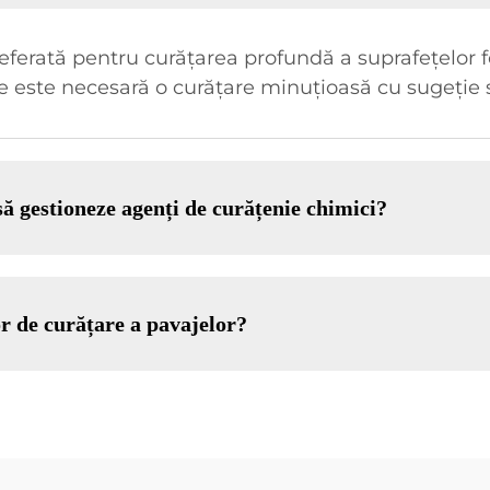
ferată pentru curățarea profundă a suprafețelor f
e este necesară o curățare minuțioasă cu sugeție 
să gestioneze agenți de curățenie chimici?
or de curățare a pavajelor?