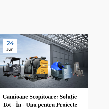
24
2
Jun
Ju
Camioane Scopitoare: Soluție
Tot - În - Unu pentru Proiecte