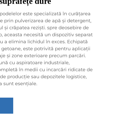
suprafețe dure
odelelor este specializată în curățarea
 prin pulverizarea de apă și detergent,
l și crăpatea reziști. spre deosebire de
o, aceasta necesită un dispozitiv separat
u a elimina lichidul în exces. Echipată
getoane, este potrivită pentru aplicații
raje și zone exterioare precum parcări.
ună cu aspiratoare industriale,
mpletă în medii cu incarcări ridicate de
e de producție sau depozitele logistice,
a sunt esențiale.