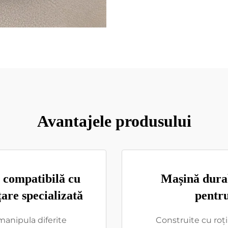
Avantajele produsului
 compatibilă cu
Mașină durab
are specializată
pentru
manipula diferite
Construite cu roț