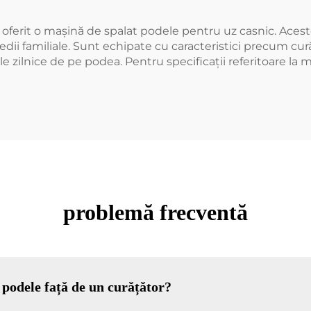
oferit o mașină de spalat podele pentru uz casnic. Aces
dii familiale. Sunt echipate cu caracteristici precum cură
ile zilnice de pe podea. Pentru specificații referitoare la m
problemă frecventă
 podele față de un curățător?