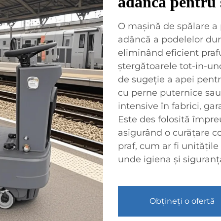
adâncă pentru 
O mașină de spălare a p
adâncă a podelelor dure
eliminând eficient prafu
ștergătoarele tot-in-un
de sugeție a apei pentr
cu perne puternice sau 
intensive în fabrici, ga
Este des folosită împre
asigurând o curățare co
praf, cum ar fi unitățil
unde igiena și siguranț
Obțineți o ofertă