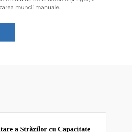
izarea muncii manuale.
țare a Străzilor cu Capacitate