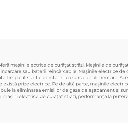
ă mașini electrice de curățat străzi. Mașinile de curățat 
ncărcare sau baterii reîncărcabile. Mașinile electrice de 
tâta timp cât sunt conectate la o sursă de alimentare. Ace
există prize electrice. Pe de altă parte, mașinile electric
ibuie la eliminarea emisiilor de gaze de eșapament și s
așini electrice de curățat străzi, performanța la putere 