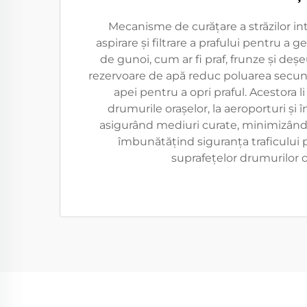
Mecanisme de curățare a străzilor in
aspirare și filtrare a prafului pentru a ge
de gunoi, cum ar fi praf, frunze și deș
rezervoare de apă reduc poluarea secun
apei pentru a opri praful. Acestora l
drumurile orașelor, la aeroporturi și î
asigurând mediuri curate, minimizân
îmbunătățind siguranța traficului
suprafețelor drumurilor c