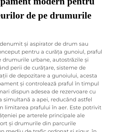
hipament modern pentru
eurilor de pe drumurile
, denumit și aspirator de drum sau
onceput pentru a curăța gunoiul, praful
e drumurile urbane, autostrăzile și
nd perii de curățare, sisteme de
pații de depozitare a gunoiului, acesta
pament și controlează praful în timpul
 mari dispun adesea de rezervoare cu
a simultană a apei, reducând astfel
limitarea prafului în aer. Este potrivit
eniei pe arterele principale ale
ort și drumurile din parcurile
n mediu de trafic ordonat și sigur, în