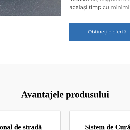
același timp cu minim
Obțineți o ofertă
Avantajele produsului
ional de stradă
Sistem de Cură