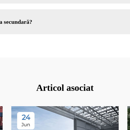
ea secundară?
Articol asociat
24
Jun