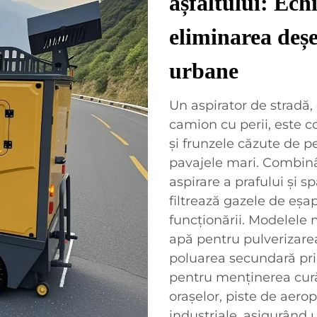
așfaltului: Ec
eliminarea deș
urbane
Un aspirator de stradă
camion cu perii, este c
și frunzele căzute de p
pavajele mari. Combinâ
aspirare a prafului și s
filtrează gazele de eșa
funcționării. Modelele
apă pentru pulverizare
poluarea secundară prin 
pentru menținerea curăț
orașelor, piste de aerop
industriale, asigurând u