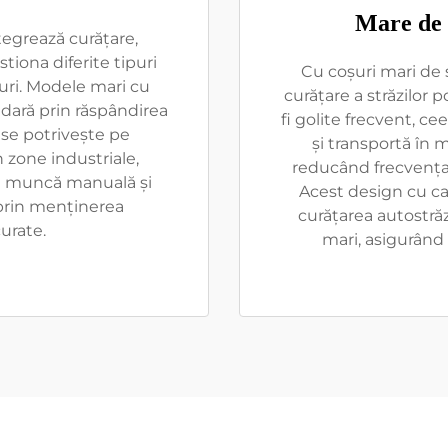
Mare de 
tegrează curățare,
stiona diferite tipuri
Cu coșuri mari de
euri. Modele mari cu
curățare a străzilor 
dară prin răspândirea
fi golite frecvent, ce
i se potrivește pe
și transportă în m
n zone industriale,
reducând frecvența 
d muncă manuală și
Acest design cu ca
 prin menținerea
curățarea autostrăz
urate.
mari, asigurând 