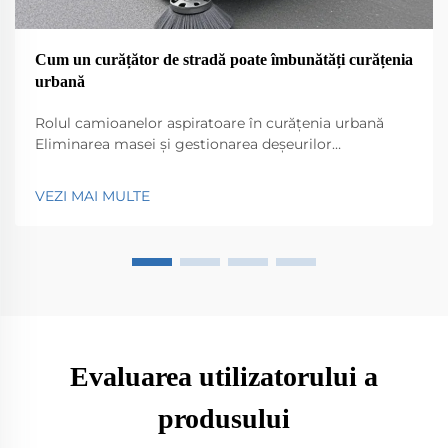
Cum un curățător de stradă poate îmbunătăți curățenia
urbană
Rolul camioanelor aspiratoare în curățenia urbană
Eliminarea masei și gestionarea deșeurilor
Camioanele aspiratoare au un rol important în
menținerea curățeniei în orașele noastre, adunând tot
VEZI MAI MULTE
felul de lucruri care ajung pe străzi - gunoaie, frunze,
praf, la alegere. Fără acestea...
Evaluarea utilizatorului a
produsului