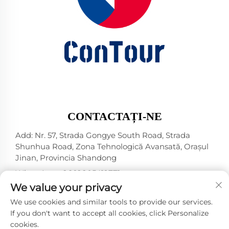
CONTACTAȚI-NE
Add: Nr. 57, Strada Gongye South Road, Strada
Shunhua Road, Zona Tehnologică Avansată, Orașul
Jinan, Provincia Shandong
WhatsApp:
+86 18805412771
+1（314）5989651
We value your privacy
E-mail:
[email protected]
We use cookies and similar tools to provide our services.
If you don't want to accept all cookies, click Personalize
cookies.