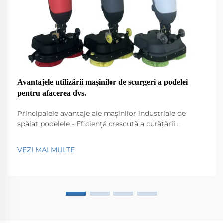
Avantajele utilizării mașinilor de scurgeri a podelei
pentru afacerea dvs.
Principalele avantaje ale mașinilor industriale de
spălat podelele - Eficiență crescută a curățării
comparativ cu mop-urile tradiționale. Mașinile de
spălat podelele industriale aduc un plus real de
VEZI MAI MULTE
eficiență atunci când este vorba de curățare,
comparativ cu mop-urile clasice. Ele funcționează pur
și simplu mult mai rapid...