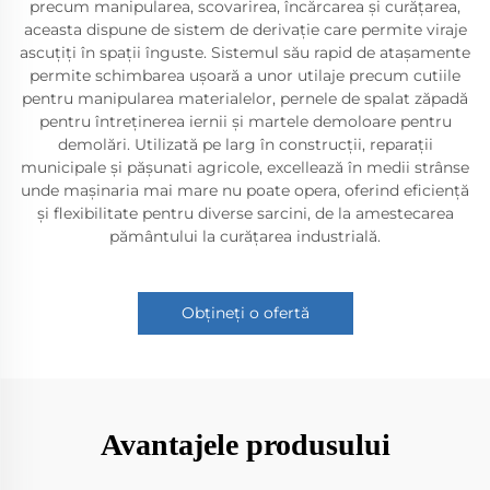
precum manipularea, scovarirea, încărcarea și curățarea,
aceasta dispune de sistem de derivație care permite viraje
ascuțiți în spații înguste. Sistemul său rapid de atașamente
permite schimbarea ușoară a unor utilaje precum cutiile
pentru manipularea materialelor, pernele de spalat zăpadă
pentru întreținerea iernii și martele demoloare pentru
demolări. Utilizată pe larg în construcții, reparații
municipale și pășunati agricole, excellează în medii strânse
unde mașinaria mai mare nu poate opera, oferind eficiență
și flexibilitate pentru diverse sarcini, de la amestecarea
pământului la curățarea industrială.
Obțineți o ofertă
Avantajele produsului