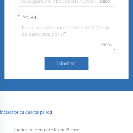
0/200
Mesaj
0/1000
Trimiteți
încărcător cu direcție pe roți
loader cu derapare laterală case