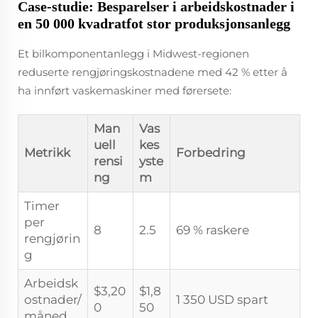
Case-studie: Besparelser i arbeidskostnader i
en 50 000 kvadratfot stor produksjonsanlegg
Et bilkomponentanlegg i Midwest-regionen
reduserte rengjøringskostnadene med 42 % etter å
ha innført vaskemaskiner med førersete:
Man
Vas
uell
kes
Metrikk
Forbedring
rensi
yste
ng
m
Timer
per
8
2.5
69 % raskere
rengjørin
g
Arbeidsk
$3,20
$1,8
ostnader/
1 350 USD spart
0
50
måned