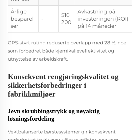
Årlige
Avkastning på
$16,
besparel
-
investeringen (ROI)
200
ser
på 14 måneder
GPS-styrt ruting reduserte overlapp med 28 %, noe
som forbedret både kjemikalieveffektivitet og
utnyttelse av arbeidskraft.
Konsekvent rengjøringskvalitet og
sikkerhetsforbedringer i
fabrikkmiljøer
Jevn skrubbingstrykk og nøyaktig
løsningsfordeling
Vektbalanserte børstesystemer gir konsekvent
nedadrettet trykk over ulike overflater, noe som