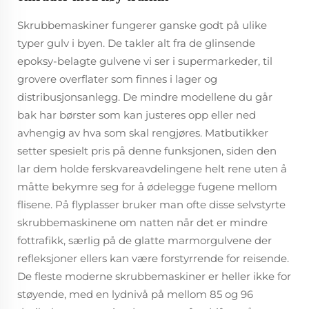
Skrubbemaskiner fungerer ganske godt på ulike
typer gulv i byen. De takler alt fra de glinsende
epoksy-belagte gulvene vi ser i supermarkeder, til
grovere overflater som finnes i lager og
distribusjonsanlegg. De mindre modellene du går
bak har børster som kan justeres opp eller ned
avhengig av hva som skal rengjøres. Matbutikker
setter spesielt pris på denne funksjonen, siden den
lar dem holde ferskvareavdelingene helt rene uten å
måtte bekymre seg for å ødelegge fugene mellom
flisene. På flyplasser bruker man ofte disse selvstyrte
skrubbemaskinene om natten når det er mindre
fottrafikk, særlig på de glatte marmorgulvene der
refleksjoner ellers kan være forstyrrende for reisende.
De fleste moderne skrubbemaskiner er heller ikke for
støyende, med en lydnivå på mellom 85 og 96