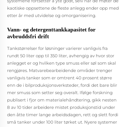
systemene fortsetter å yte godt, selv når de møter de
kaotiske oppsettene de fleste anlegg ender opp med
etter år med utvidelse og omorganisering.
Vann- og detergenttankkapasitet for
avbruddsfri drift
Tankstørrelser for løsninger varierer vanligvis fra
rundt 50 liter opp til 350 liter, avhengig av hvor stor
anlegget er og hvilken type smuss eller søl som skal
rengjøres. Matvarebearbeidende områder trenger
vanligvis tanker som er omtrent 40 prosent større
enn de i bilproduksjonsverksteder, fordi det bare blir
mer smuss som setter seg overalt. Ifølge forskning
publisert i fjor om materialehåndtering, gikk nesten
8 av 10 tider arbeidere mistet produksjonstid under
den åtte timer lange arbeidsdagen, rett og slett fordi
små tanker under 100 liter tørket ut. Nyere systemer