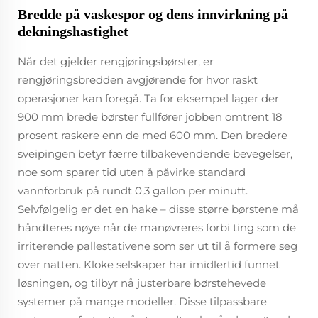
Bredde på vaskespor og dens innvirkning på
dekningshastighet
Når det gjelder rengjøringsbørster, er
rengjøringsbredden avgjørende for hvor raskt
operasjoner kan foregå. Ta for eksempel lager der
900 mm brede børster fullfører jobben omtrent 18
prosent raskere enn de med 600 mm. Den bredere
sveipingen betyr færre tilbakevendende bevegelser,
noe som sparer tid uten å påvirke standard
vannforbruk på rundt 0,3 gallon per minutt.
Selvfølgelig er det en hake – disse større børstene må
håndteres nøye når de manøvreres forbi ting som de
irriterende pallestativene som ser ut til å formere seg
over natten. Kloke selskaper har imidlertid funnet
løsningen, og tilbyr nå justerbare børstehevede
systemer på mange modeller. Disse tilpassbare