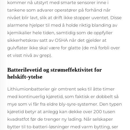
kommer nå utstyrt med smarte sensorer inne i
tankene som advarer operatører på forhånd når
nivået blir lavt, slik at drift ikke stopper uventet. Disse
alarmene hjelper til med å holde riktig blanding av
kjemikalier hele tiden, samtidig som de oppfyller
sikkerhetskrav satt av OSHA når det gjelder at
gulvflater ikke skal være for glatte (de må forbli over
et visst nivå av grep).
Batterilevetid og strømeffektivitet for
helskift-ytelse
Lithiumionbatterier gir omtrent seks til åtte timer
med kontinuerlig kjøretid, som faktisk er dobbelt så
mye som vi får fra eldre bly-syre-systemer. Den typen
kjøretid betyr at anlegg kan dekke over 200 tusen
kvadratfot før de trenger ny lading. Når selskaper
bytter til to-batteri-løsninger med varm bytting, ser