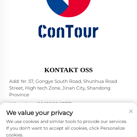
KONTAKT OSS
Add: Nr. 57, Gongye South Road, Shunhua Road
Street, High tech Zone, Jinan City, Shandong
Province
WhatsApp:
+86 18805412771
+1（314）5989651
We value your privacy
E-post:
[email protected]
We use cookies and similar tools to provide our services.
If you don't want to accept all cookies, click Personalize
cookies.