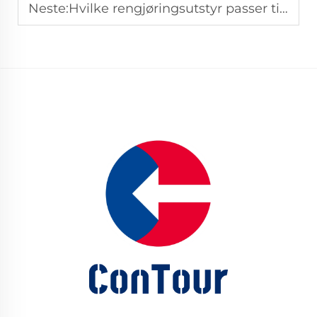
Neste:
Hvilke rengjøringsutstyr passer til scenarier for industriell eiendomsforvaltning?