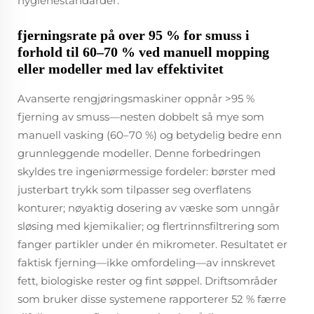
hygienestandarder.
fjerningsrate på over 95 % for smuss i
forhold til 60–70 % ved manuell mopping
eller modeller med lav effektivitet
Avanserte rengjøringsmaskiner oppnår >95 %
fjerning av smuss—nesten dobbelt så mye som
manuell vasking (60–70 %) og betydelig bedre enn
grunnleggende modeller. Denne forbedringen
skyldes tre ingeniørmessige fordeler: børster med
justerbart trykk som tilpasser seg overflatens
konturer; nøyaktig dosering av væske som unngår
sløsing med kjemikalier; og flertrinnsfiltrering som
fanger partikler under én mikrometer. Resultatet er
faktisk fjerning—ikke omfordeling—av innskrevet
fett, biologiske rester og fint søppel. Driftsområder
som bruker disse systemene rapporterer 52 % færre