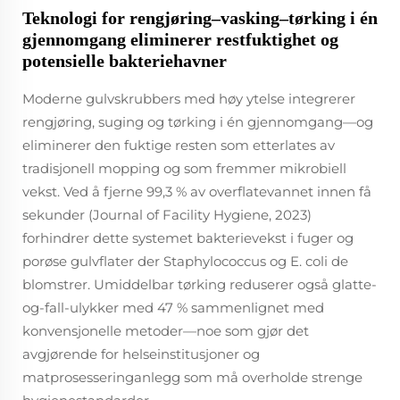
Teknologi for rengjøring–vasking–tørking i én
gjennomgang eliminerer restfuktighet og
potensielle bakteriehavner
Moderne gulvskrubbers med høy ytelse integrerer
rengjøring, suging og tørking i én gjennomgang—og
eliminerer den fuktige resten som etterlates av
tradisjonell mopping og som fremmer mikrobiell
vekst. Ved å fjerne 99,3 % av overflatevannet innen få
sekunder (Journal of Facility Hygiene, 2023)
forhindrer dette systemet bakterievekst i fuger og
porøse gulvflater der
Staphylococcus
og
E. coli
de
blomstrer. Umiddelbar tørking reduserer også glatte-
og-fall-ulykker med 47 % sammenlignet med
konvensjonelle metoder—noe som gjør det
avgjørende for helseinstitusjoner og
matprosesseringanlegg som må overholde strenge