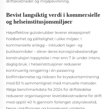
driftskostnader og miljøpåvirkning.
Bevist langsiktig verdi i kommersielle
og helseinstitusjonsmiljøer
Høyeffektive gulvskrubber leverer eksepsjonell
holdbarhet og pålitelighet i ulike miljøer. I
kommersielle anlegg – inkludert lager- og
butiksområder – sikrer deres korrosjonsbestandige
konstruksjon toppytelse i mer enn 7 år under intens
daglig bruk. I helseinstitusjoner reduserer
kontinuerlig rengjøring i én passering
biofilmdannelse og risikoen for krysskontaminering
med 83 % sammenlignet med manuelle metoder.
Ifølge benchmarkdata fra 2024 for driftsledelse
reduserer organisasjoner levetidskostnadene for drift
med opptil 40 % gjennom forlenget utstyrslevetid,
færre utskiftninger og konsekvent validerte