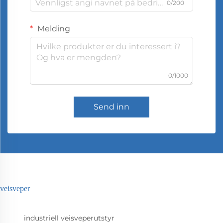
0/200
Melding
0/1000
Send inn
veisveper
industriell veisveperutstyr