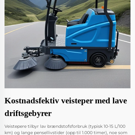
Kostnadsfektiv veisteper med lave
driftsgebyrer
Veistepere tilbyr lav brændstofsforbruk (typisk 10-15 L/100
km) og lange pensellivstider (opp til 1.000 timer), noe som