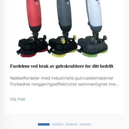
Fordelene ved bruk av gulvskrubbere for ditt bedrift
Nøkkelfordeler med industrielle gulvvaskemaskiner
Forbedret rengjøringseffektivitet sammenlignet med
tradisjonelle mopper Industrielle gulvvaskere hever
nivået når det gjelder rengjøringseffektivitet i forhold
Vis mer
til de gamle moppene. De fungerer bare mye
raskere...