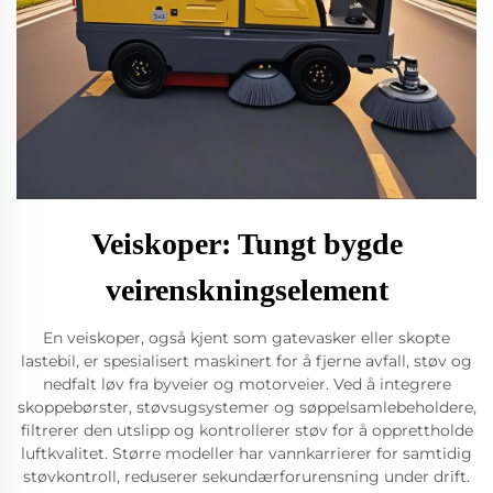
Veiskoper: Tungt bygde
veirenskningselement
En veiskoper, også kjent som gatevasker eller skopte
lastebil, er spesialisert maskinert for å fjerne avfall, støv og
nedfalt løv fra byveier og motorveier. Ved å integrere
skoppebørster, støvsugsystemer og søppelsamlebeholdere,
filtrerer den utslipp og kontrollerer støv for å opprettholde
luftkvalitet. Større modeller har vannkarrierer for samtidig
støvkontroll, reduserer sekundærforurensning under drift.