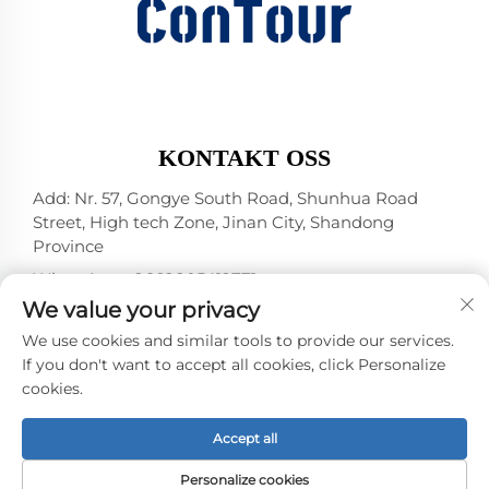
KONTAKT OSS
Add: Nr. 57, Gongye South Road, Shunhua Road
Street, High tech Zone, Jinan City, Shandong
Province
WhatsApp:
+86 18805412771
+1（314）5989651
We value your privacy
E-post:
[email protected]
We use cookies and similar tools to provide our services.
If you don't want to accept all cookies, click Personalize
cookies.
Opphavsrett © 2025 av Jinan DeYou Machinery
Technology Co., Ltd -
Personvernpolicy
Accept all
Personalize cookies