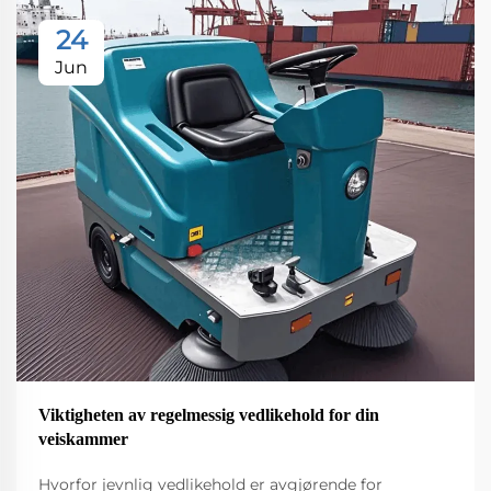
24
Jun
Viktigheten av regelmessig vedlikehold for din
veiskammer
Hvorfor jevnlig vedlikehold er avgjørende for