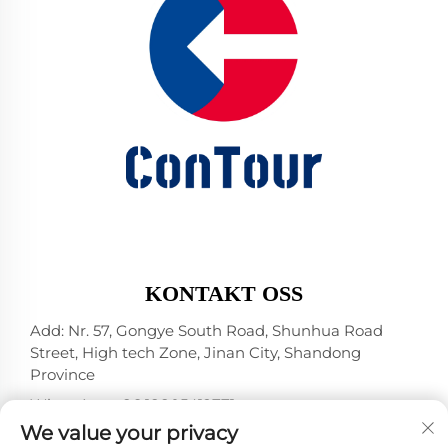
KONTAKT OSS
Add: Nr. 57, Gongye South Road, Shunhua Road
Street, High tech Zone, Jinan City, Shandong
Province
WhatsApp:
+86 18805412771
+1（314）5989651
We value your privacy