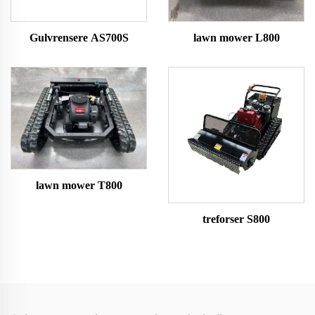
Gulvrensere AS700S
lawn mower L800
lawn mower T800
treforser S800