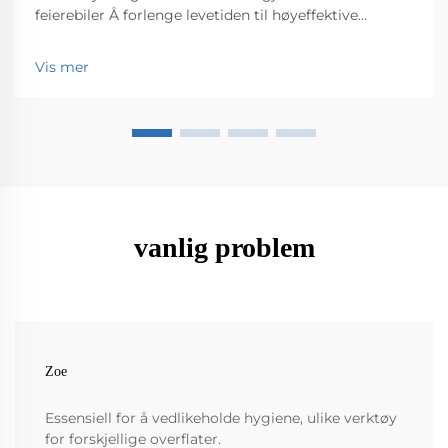
feierebiler Å forlenge levetiden til høyeffektive
feierebiler Å holde et høyeffektivt feierebiler i god
kjørestil krever jevnlig vedlikehold hvis vi ønsker at
Vis mer
den skal vare lenge. Enkle ting som å sjekke...
vanlig problem
Zoe
Essensiell for å vedlikeholde hygiene, ulike verktøy
for forskjellige overflater.