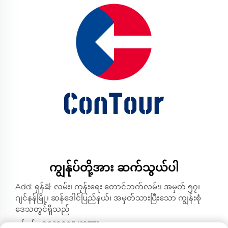
ကျွန်ုပ်တို့အား ဆက်သွယ်ပါ
Add: ရှန်화 လမ်း၊ ကုန်းရေး တောင်ဘက်လမ်း၊ အမှတ် ၅၇၊
ဂျင်နန်မြို့၊ ဆန်ဒေါင်ပြည်နယ်၊ အမှတ်သားပြီးသော ကျွန်းစုံ
ဒေသတွင်ရှိသည်
ဝပ်စပ်:
+86 18805412771