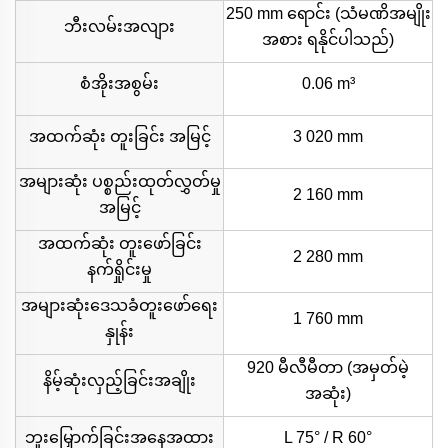
250 mm ရောင်း (သံမဏိအမျိုး
ဘီးလမ်းအလျား
အစား ရနိုင်ပါသည်)
စံအိုးအစွမ်း
0.06 m³
အထက်ဆုံး တူးခြင်း အမြင့်
3 020 mm
အများဆုံး ပစ္စည်းထုတ်လွှတ်မှု
2 160 mm
အမြင့်
အထက်ဆုံး တူးဖော်ခြင်း
2 280 mm
နက်ရှိုင်းမှု
အများဆုံးဒေသခံတူးဖော်ရေး
1 760 mm
နှုန်း
920 မီလီမီတာ (အမှတ်မဲ့
နိမ့်ဆုံးလှည့်ခြင်းအချိုး
အဆုံး)
ဘူးမြှောက်ခြင်းအနေအထား
L 75° / R 60°