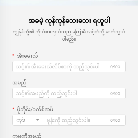
အခမဲ့ ကုန်ကုန်သေးသေး ရယူပါ
ကျွန်ုပ်တို့၏ ကိုယ်စားလှယ်သည် မကြာမီ သင့်ထံသို့ ဆက်သွယ်
ပါမည်။
အီးမေးလ်
0/100
အမည်
0/100
မိုဘိုင်း/ဝက်စ်အပ်
ကုဒ်
0/100
ကုမ္ပဏီအမည်