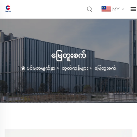
MY
မြေတူးစက်
ပင်မစာမျက်နှာ
>
ထုတ်ကုန်များ
>
မြေတူးစက်