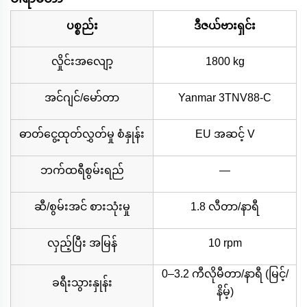
ပစ္စည်း
ဒီဇယ်ဗားရှင်း
လှိုင်းအလျော့
1800 kg
အင်ဂျင်/မော်တာ
Yanmar 3TNV88-C
ဓာတ်ငွေ့ထုတ်လွှတ်မှု စံနှုန်း
EU အဆင့် V
ဘက်ထရီစွမ်းရည်
—
ဆီ/စွမ်းအင် စားသုံးမှု
1.8 လီတာ/နာရီ
လှည့်ပြီး အမြန်
10 rpm
0–3.2 ကီလိုမီတာ/နာရီ (မြင့်/
ခရီးသွားနှုန်း
နိမ့်)