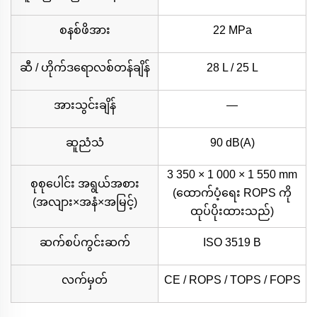
စနစ်ဖိအား
22 MPa
ဆီ / ဟိုက်ဒရောလစ်တန်ချိန်
28 L / 25 L
အားသွင်းချိန်
—
ဆူညံသံ
90 dB(A)
3 350 × 1 000 × 1 550 mm
စုစုပေါင်း အရွယ်အစား
(ထောက်ပံ့ရေး ROPS ကို
(အလျား×အနံ×အမြင့်)
ထုပ်ပိုးထားသည်)
ဆက်စပ်ကွင်းဆက်
ISO 3519 B
လက်မှတ်
CE / ROPS / TOPS / FOPS