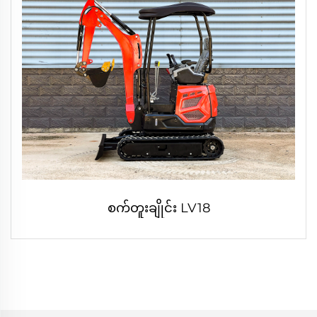
စက်တူးချိုင်း LV18