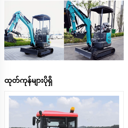
ထုတ်ကုန်များပိုရှိ