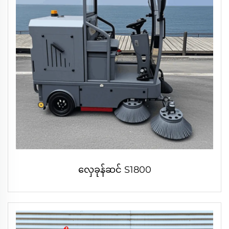
လှေခုန်ဆင် S1800