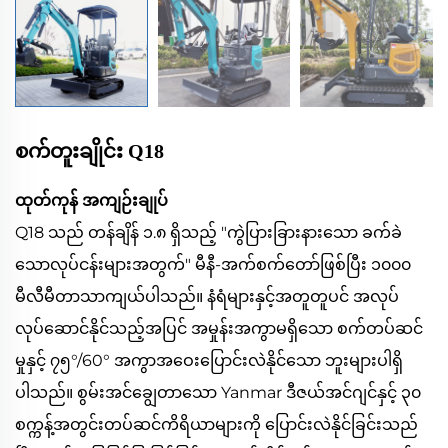
စက်တူးချိုင်း Q18
ထုတ်ကုန် အကျဉ်းချုပ်
Q18 သည် တန်ချိန် ၁.၈ ရှိသည့် "ကွဲပြားခြားနားသော ခက်ခဲ
သောလုပ်ငန်းများအတွက်" မီနီ-အက်စက်တော်ဖြစ်ပြီး ၁၀၀၀
မီလီမီတာသာကျယ်ပါသည်။ နံရံများနှင့်အတူတူပင် အလုပ်
လုပ်ဆောင်နိုင်သည့်အပြင် အမှုန်းအကွာမရှိသော စက်တပ်ဆင်
မှုနှင့် ၇၅°/60° အကွာအဝေးပြောင်းလဲနိုင်သော ဘူးများပါရှိ
ပါသည်။ စွမ်းအင်ချွေတာသော Yanmar ဒီဇယ်အင်ဂျင်နှင့် ၃၀
စက္ကန့်အတွင်းတပ်ဆင်ကိရိယာများကို ပြောင်းလဲနိုင်ခြင်းသည်