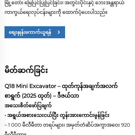
မြို့တော်၊ မြေပြင်ပြုပြင်ခြင်း၊ အတွင်းပိုင်းနှင့် ဘေးအန္တရာယ်
ကာကွယ်ရေးလုပ်ငန်းများကို ထောက်ပံ့ပေးပါသည်။
စျေးနှုန်းကောက်ယူရန်
မိတ်ဆက်ခြင်း
Q18 Mini Excavator – ထုတ်ကုန်အချက်အလက်
စာရွက် (2025 ထုတ်) – ဒီဇယ်သာ
အသေးစိတ်ဖော်ပြချက်
• အရွယ်အစားသေးငယ်ပြီး တွန်းအားကောင်းမွန်ခြင်း
– 1 000 မီလီမီတာ တရပ်များ၊ အမှတ်တံဆိပ်အကွာအဝေး 920
မီလီမီတာ။