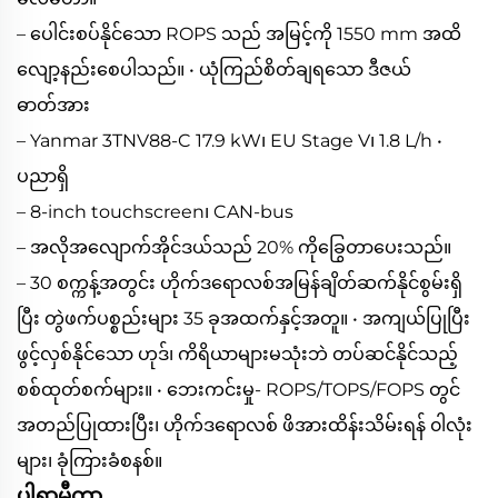
– ပေါင်းစပ်နိုင်သော ROPS သည် အမြင့်ကို 1550 mm အထိ
လျော့နည်းစေပါသည်။ • ယုံကြည်စိတ်ချရသော ဒီဇယ်
ဓာတ်အား
– Yanmar 3TNV88-C 17.9 kW၊ EU Stage V၊ 1.8 L/h •
ပညာရှိ
– 8-inch touchscreen၊ CAN-bus
– အလိုအလျောက်အိုင်ဒယ်သည် 20% ကိုခြွေတာပေးသည်။
– 30 စက္ကန့်အတွင်း ဟိုက်ဒရောလစ်အမြန်ချိတ်ဆက်နိုင်စွမ်းရှိ
ပြီး တွဲဖက်ပစ္စည်းများ 35 ခုအထက်နှင့်အတူ။ • အကျယ်ပြုပြီး
ဖွင့်လှစ်နိုင်သော ဟုဒ်၊ ကိရိယာများမသုံးဘဲ တပ်ဆင်နိုင်သည့်
စစ်ထုတ်စက်များ။ • ဘေးကင်းမှု- ROPS/TOPS/FOPS တွင်
အတည်ပြုထားပြီး၊ ဟိုက်ဒရောလစ် ဖိအားထိန်းသိမ်းရန် ၀ါလုံး
များ၊ ခုံကြားခံစနစ်။
ပါရာမီတာ