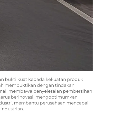
n bukti kuat kepada kekuatan produk
telah membuktikan dengan tindakan
ional, membawa penyelesaian pembersihan
 terus berinovasi, mengoptimumkan
industri, membantu perusahaan mencapai
industrian.