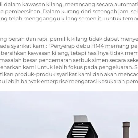
 dalam kawasan kilang, merancang secara automati
uta pembersihan. Dalam kurang dari setengah jam, se
yang telah mengganggu kilang semen itu untuk tem
g bersih dan rapi, pemilik kilang tidak dapat men
ada syarikat kami: "Penyerap debu HM4 memang pe
ersihkan kawasan kilang, tetapi hasilnya tidak me
 masalah besar pencemaran serbuk simen secara seke
benarkan kami untuk lebih fokus pada pengeluaran. Su
atikan produk-produk syarikat kami dan akan men
tu lebih banyak enterprise mengatasi kesukaran pem