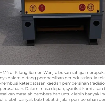
HM4 di Kilang Semen Wanjie bukan sahaja merupaka
ayanya dalam bidang pembersihan perindustrian. Ia 
enembusi keterbatasan kaedah pembersihan tradis
 perusahaan. Dalam masa depan, syarikat kami akan
elesaikan masalah pembersihan untuk lebih banyak 
is lebih banyak bab hebat di jalan pembersihan per