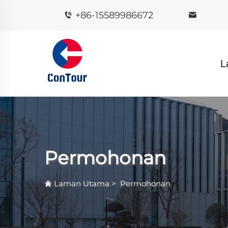
+86-15589986672
L
Permohonan
Laman Utama
>
Permohonan