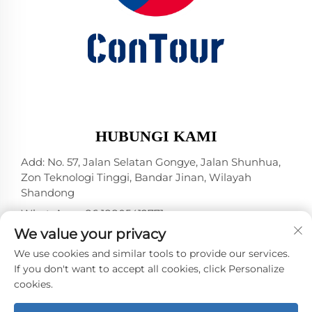
HUBUNGI KAMI
Add: No. 57, Jalan Selatan Gongye, Jalan Shunhua,
Zon Teknologi Tinggi, Bandar Jinan, Wilayah
Shandong
WhatsApp:
+86 18805412771
+1（314）5989651
We value your privacy
E-mel:
[email protected]
We use cookies and similar tools to provide our services.
If you don't want to accept all cookies, click Personalize
cookies.
Hak Cipta © 2025 oleh Jinan DeYou Machinery