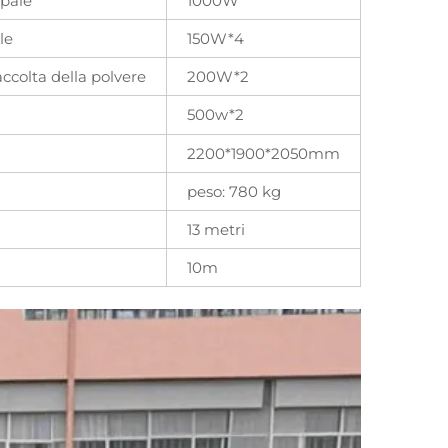
ipale
1000W
le
150W*4
ccolta della polvere
200W*2
500w*2
2200*1900*2050mm
peso: 780 kg
13 metri
10m