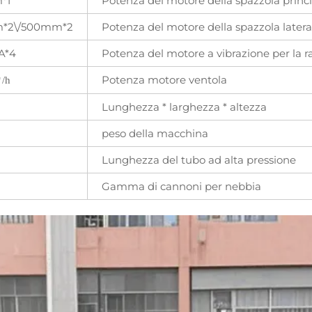
*1
Potenza del motore della spazzola princ
*2\/500mm*2
Potenza del motore della spazzola latera
A*4
Potenza del motore a vibrazione per la ra
Potenza motore ventola
㎡
/h
Lunghezza * larghezza * altezza
peso della macchina
Lunghezza del tubo ad alta pressione
Gamma di cannoni per nebbia