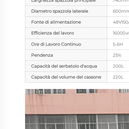
Larghezza spazzola principale
740mm
Diametro spazzola laterale
600mm
Fonte di alimentazione
48V150
Efficienza del lavoro
16000
Ore di Lavoro Continuo
5-6H
Pendenza
25%
Capacità del serbatoio d'acqua
200L
Capacità del volume del cassone
220L