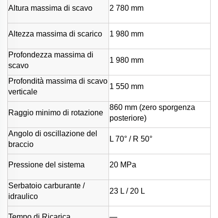
Altura massima di scavo
2 780 mm
Altezza massima di scarico
1 980 mm
Profondezza massima di
1 980 mm
scavo
Profondità massima di scavo
1 550 mm
verticale
860 mm (zero sporgenza
Raggio minimo di rotazione
posteriore)
Angolo di oscillazione del
L 70° / R 50°
braccio
Pressione del sistema
20 MPa
Serbatoio carburante /
23 L / 20 L
idraulico
Tempo di Ricarica
—