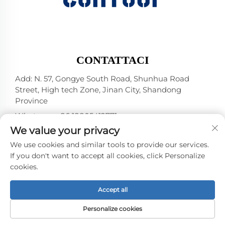
CONTATTACI
Add: N. 57, Gongye South Road, Shunhua Road
Street, High tech Zone, Jinan City, Shandong
Province
Whatsapp:
+86 18805412771
+1（314）5989651
We value your privacy
E-mail:
[email protected]
We use cookies and similar tools to provide our services.
If you don't want to accept all cookies, click Personalize
cookies.
Diritti d'autore © 2025 di Jinan DeYou Machinery
Technology Co., Ltd -
Informativa sulla privacy
Accept all
Personalize cookies