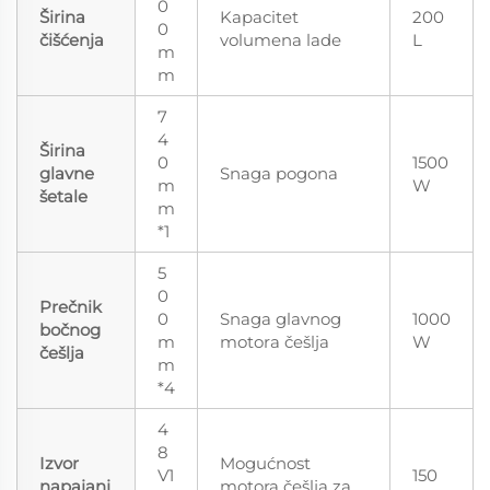
0
Širina
Kapacitet
200
0
čišćenja
volumena lade
L
m
m
7
4
Širina
0
1500
glavne
Snaga pogona
m
W
šetale
m
*1
5
0
Prečnik
0
Snaga glavnog
1000
bočnog
m
motorа češlja
W
češlja
m
*4
4
8
Izvor
Mogućnost
V1
150
napajanj
motora češlja za