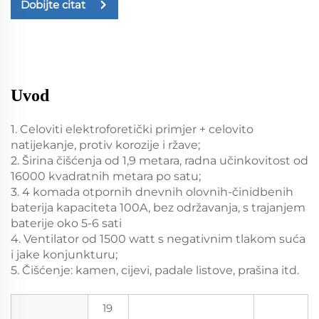
Dobijte citat
Uvod
1. Celoviti elektroforetički primjer + celovito
natijekanje, protiv korozije i ržave;
2. Širina čišćenja od 1,9 metara, radna učinkovitost od
16000 kvadratnih metara po satu;
3. 4 komada otpornih dnevnih olovnih-činidbenih
baterija kapaciteta 100A, bez održavanja, s trajanjem
baterije oko 5-6 sati
4. Ventilator od 1500 watt s negativnim tlakom suća
i jake konjunkturu;
5. Čišćenje: kamen, cijevi, padale listove, prašina itd.
19