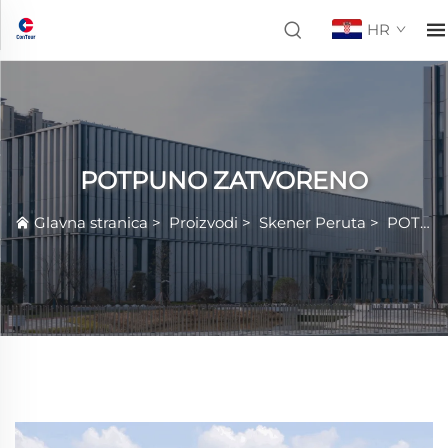
HR
POTPUNO ZATVORENO
Glavna stranica
>
Proizvodi
>
Skener Peruta
>
POTPUNO ZATVORENO