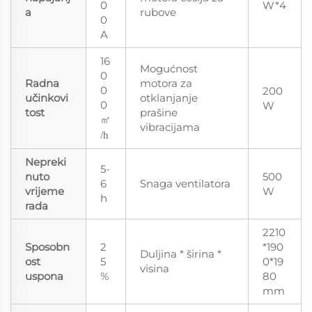
0
W*4
a
rubove
0
A
16
Mogućnost
0
Radna
motora za
0
200
učinkovi
otklanjanje
0
W
tost
prašine
㎡
vibracijama
/h
Nepreki
5-
nuto
500
6
Snaga ventilatora
vrijeme
W
h
rada
2210
Sposobn
2
*190
Duljina * širina *
ost
5
0*19
visina
uspona
%
80
mm