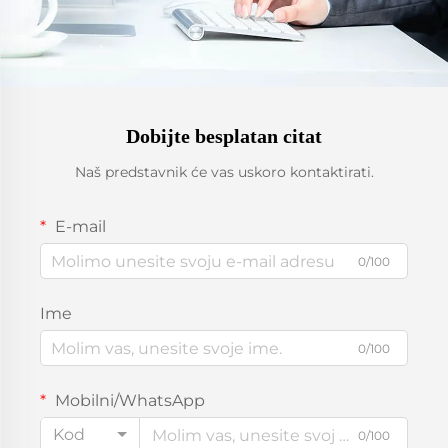
Dobijte besplatan citat
Naš predstavnik će vas uskoro kontaktirati.
E-mail
0/100
Ime
0/100
Mobilni/WhatsApp
Kod
0/100