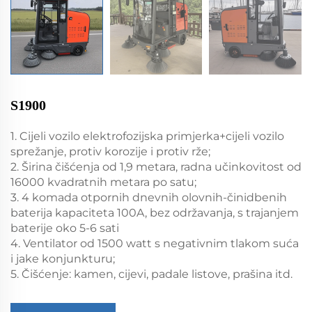
S1900
1. Cijeli vozilo elektrofozijska primjerka+cijeli vozilo
sprežanje, protiv korozije i protiv rže;
2. Širina čišćenja od 1,9 metara, radna učinkovitost od
16000 kvadratnih metara po satu;
3. 4 komada otpornih dnevnih olovnih-činidbenih
baterija kapaciteta 100A, bez održavanja, s trajanjem
baterije oko 5-6 sati
4. Ventilator od 1500 watt s negativnim tlakom suća
i jake konjunkturu;
5. Čišćenje: kamen, cijevi, padale listove, prašina itd.