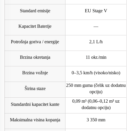
Standard emisije
EU Stage V
Kapacitet Baterije
—
Potrošnja goriva / energije
2,1 L/h
Brzina okretanja
11 okr./min
Brzina vožnje
0–3,5 km/h (visoko/nisko)
250 mm guma (čelik uz dodatnu
Širina staze
opciju)
0,09 m³ (0,06–0,12 m³ uz
Standardni kapacitet kante
dodatnu opciju)
Maksimalna visina kopanja
3 350 mm