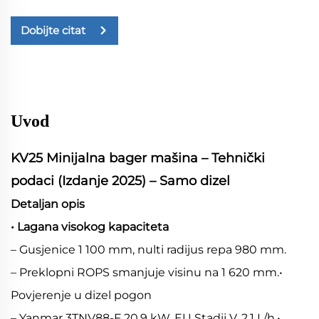
Dobijte citat
Uvod
KV25 Minijalna bager mašina – Tehnički
podaci (Izdanje 2025) – Samo dizel
Detaljan opis
• Lagana visokog kapaciteta
– Gusjenice 1 100 mm, nulti radijus repa 980 mm.
– Preklopni ROPS smanjuje visinu na 1 620 mm.•
Povjerenje u dizel pogon
– Yanmar 3TNV88-F 20,9 kW, EU Stadij V, 2,1 L/h.•