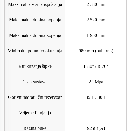
Maksimalna visina ispuštanja
2 380 mm
Maksimalna dubina kopanja
2 520 mm
Maksimalna dubina kopanja
1 950 mm
Minimalni polumjer okretanja
980 mm (nulti rep)
Kut klizanja šipke
L 80° / R 70°
Tlak sustava
22 Mpa
Gorivni/hidraulični rezervoar
35 L / 30 L
Vrijeme Punjenja
—
Razina buke
92 dB(A)