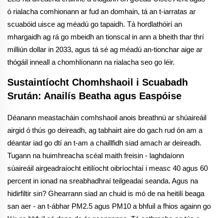
ó rialacha comhionann ar fud an domhain, tá an t-iarratas ar
scuabóid uisce ag méadú go tapaidh. Tá hordlathóirí an
mhargaidh ag rá go mbeidh an tionscal in ann a bheith thar thrí
milliún dollar in 2033, agus tá sé ag méadú an-tionchar aige ar
thógáil inneall a chomhlíonann na rialacha seo go léir.
Sustaintíocht Chomhshaoil i Scuabadh
Srután: Anailís Beatha agus Easpóise
Déanann meastacháin comhshaoil anois breathnú ar shúaireáil
airgid ó thús go deireadh, ag tabhairt aire do gach rud ón am a
déantar iad go dtí an t-am a chaillfidh siad amach ar deireadh.
Tugann na huimhreacha scéal maith freisin - laghdaíonn
súaireáil airgeadraíocht eitilíocht oibríochtaí i measc 40 agus 60
percent in ionad na sreabhadhraí teilgeadaí seanda. Agus na
hidirfiltir sin? Ghearrann siad an chuid is mó de na heitilí beaga
san aer - an t-ábhar PM2.5 agus PM10 a bhfuil a fhios againn go