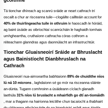
gcoitinne
Tá tionchar dhíreach ag scanrú sráide ar neart cathrach trí
oscailt a chur ar risceanna tuile—clogáilte caillteáin account for
40% de thuirlingeacha tuile in othruim
le haoscadh le hóráid,
ag baint úsáide as oibríochtaí scanrúcháin le haghaidh tomhais
umhghearrtha, cruthaíonn cathracha córas cothrom a
réiteachann glanndras agus daonnúlacht an infrastruchtúir.
Tionchar Gluaisneoirí Sráide ar Bhruslacht
agus Bainistíocht Dianbhruslach na
Cathrach
Gluaisneoirí nua-aimseartha babhtaíonn
89% de chuidithe níos
lú ná 10 microns
, laghdaíonn sé go mór na risceanna sláinte
an-dúnta. Tugann comhroinn a úsáideann cíclach glanadh
laethúla
31% níos lú bruslacht a mhairfidh go dtí an-tiomáidh
, mar a thagann na hairíonna leictithe chun tacaíocht a thabhairt
do chláranna athchúrsáide do na hionduistrí asfalt agus tógála.