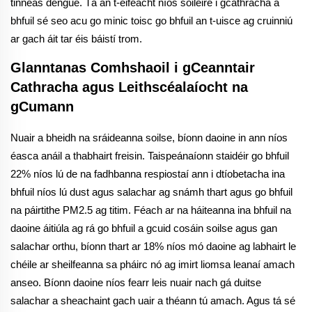
tinneas dengue. Tá an t-éifeacht níos soiléire i gcathracha a
bhfuil sé seo acu go minic toisc go bhfuil an t-uisce ag cruinniú
ar gach áit tar éis báistí trom.
Glanntanas Comhshaoil i gCeanntair
Cathracha agus Leithscéalaíocht na
gCumann
Nuair a bheidh na sráideanna soilse, bíonn daoine in ann níos
éasca anáil a thabhairt freisin. Taispeánaíonn staidéir go bhfuil
22% níos lú de na fadhbanna respiostaí ann i dtíobetacha ina
bhfuil níos lú dust agus salachar ag snámh thart agus go bhfuil
na páirtithe PM2.5 ag titim. Féach ar na háiteanna ina bhfuil na
daoine áitiúla ag rá go bhfuil a gcuid cosáin soilse agus gan
salachar orthu, bíonn thart ar 18% níos mó daoine ag labhairt le
chéile ar sheilfeanna sa pháirc nó ag imirt liomsa leanaí amach
anseo. Bíonn daoine níos fearr leis nuair nach gá duitse
salachar a sheachaint gach uair a théann tú amach. Agus tá sé