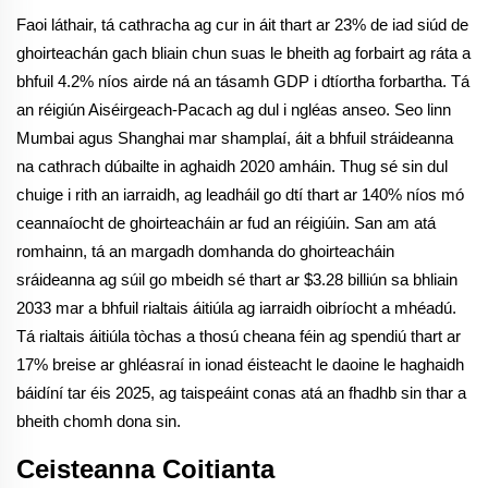
Faoi láthair, tá cathracha ag cur in áit thart ar 23% de iad siúd de
ghoirteachán gach bliain chun suas le bheith ag forbairt ag ráta a
bhfuil 4.2% níos airde ná an tásamh GDP i dtíortha forbartha. Tá
an réigiún Aiséirgeach-Pacach ag dul i ngléas anseo. Seo linn
Mumbai agus Shanghai mar shamplaí, áit a bhfuil stráideanna
na cathrach dúbailte in aghaidh 2020 amháin. Thug sé sin dul
chuige i rith an iarraidh, ag leadháil go dtí thart ar 140% níos mó
ceannaíocht de ghoirteacháin ar fud an réigiúin. San am atá
romhainn, tá an margadh domhanda do ghoirteacháin
sráideanna ag súil go mbeidh sé thart ar $3.28 billiún sa bhliain
2033 mar a bhfuil rialtais áitiúla ag iarraidh oibríocht a mhéadú.
Tá rialtais áitiúla tòchas a thosú cheana féin ag spendiú thart ar
17% breise ar ghléasraí in ionad éisteacht le daoine le haghaidh
báidíní tar éis 2025, ag taispeáint conas atá an fhadhb sin thar a
bheith chomh dona sin.
Ceisteanna Coitianta