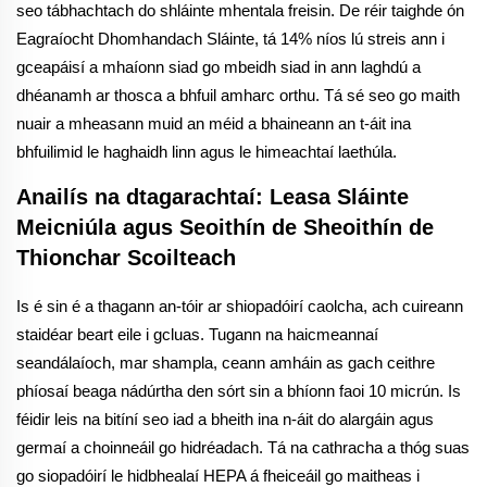
seo tábhachtach do shláinte mhentala freisin. De réir taighde ón
Eagraíocht Dhomhandach Sláinte, tá 14% níos lú streis ann i
gceapáisí a mhaíonn siad go mbeidh siad in ann laghdú a
dhéanamh ar thosca a bhfuil amharc orthu. Tá sé seo go maith
nuair a mheasann muid an méid a bhaineann an t-áit ina
bhfuilimid le haghaidh linn agus le himeachtaí laethúla.
Anailís na dtagarachtaí: Leasa Sláinte
Meicniúla agus Seoithín de Sheoithín de
Thionchar Scoilteach
Is é sin é a thagann an-tóir ar shiopadóirí caolcha, ach cuireann
staidéar beart eile i gcluas. Tugann na haicmeannaí
seandálaíoch, mar shampla, ceann amháin as gach ceithre
phíosaí beaga nádúrtha den sórt sin a bhíonn faoi 10 micrún. Is
féidir leis na bitíní seo iad a bheith ina n-áit do alargáin agus
germaí a choinneáil go hidréadach. Tá na cathracha a thóg suas
go siopadóirí le hidbhealaí HEPA á fheiceáil go maitheas i