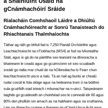
a Shainiúint Úsáid na
gCnámhachóirí Sráide
Rialacháin Comhshaoil Láidre a Dhiúltú
Cnámhachóireacht ar Sonrú Tanaisteach do
Rhiachtanais Thalmhaíochta
Táthar ag ráth go bhfuil fad is 7,250 Pianáil Úrchóirithe agus
Leachtachraíocht na nTíobhacha (MS4) ar fud na hAontaithe
Stáit, agus is gá do na páirtithe seo leanúint na dtreoracha a
bhaineann le ceadú agus go gcuimsíonn sé seo scuabadh
sreáití go rialta mar chuid de na hOibreálacha Is Fearr chun
leachtachraíocht uisce a rialú. Tá an riail ag buntú ar chealú
rudaí cosúil le fola olóige agus na heiteanna trom ó na bóithre
sula gcuirfidh siad isteach i mbunachar na n-uiscí. Taispeánann
taighde go gcuideoidh an choinhéad seo le coinneáil idir 60 agus
80% den phollúin sin amach as na habhainn agus na sruthanna.
Leis na díreacha cruinne a thagann ón gCéad-Uisce Acht agus