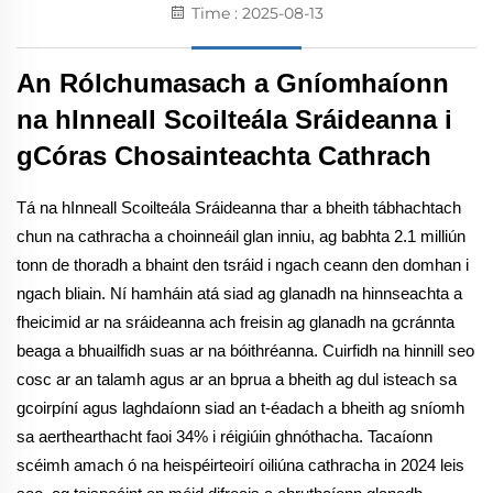
Time : 2025-08-13
An Rólchumasach a Gníomhaíonn
na hInneall Scoilteála Sráideanna i
gCóras Chosainteachta Cathrach
Tá na hInneall Scoilteála Sráideanna thar a bheith tábhachtach
chun na cathracha a choinneáil glan inniu, ag babhta 2.1 milliún
tonn de thoradh a bhaint den tsráid i ngach ceann den domhan i
ngach bliain. Ní hamháin atá siad ag glanadh na hinnseachta a
fheicimid ar na sráideanna ach freisin ag glanadh na gcránnta
beaga a bhuailfidh suas ar na bóithréanna. Cuirfidh na hinnill seo
cosc ar an talamh agus ar an bprua a bheith ag dul isteach sa
gcoirpíní agus laghdaíonn siad an t-éadach a bheith ag sníomh
sa aerthearthacht faoi 34% i réigiúin ghnóthacha. Tacaíonn
scéimh amach ó na heispéirteoirí oiliúna cathracha in 2024 leis