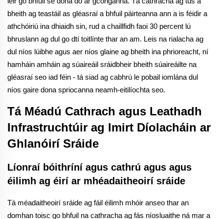
léir go bhfuil sé dona do ár gconganna. Tá cathracha ag tús a
bheith ag teastáil as gléasraí a bhfuil páirteanna ann a is féidir a
athchóiriú ina dhiaidh sin, rud a chaillfidh faoi 30 percent lú
bhruslann ag dul go dtí toitlínte thar an am. Leis na rialacha ag
dul níos lúibhe agus aer níos glaine ag bheith ina phrioreacht, ní
hamháin amháin ag súaireáil sráidbheir bheith súaireáilte na
gléasraí seo iad féin - tá siad ag cabhrú le pobail iomlána dul
níos gaire dona spriocanna neamh-eitilíochta seo.
Tá Méadú Cathrach agus Leathadh
Infrastruchtúir ag Imirt Díolacháin ar
Ghlanóirí Sráide
Líonraí bóithríní agus cathrú agus agus
éilimh ag éirí ar mhéadaitheoirí sráide
Tá méadaitheoirí sráide ag fáil éilimh mhóir anseo thar an
domhan toisc go bhfuil na cathracha ag fás níosluaithe ná mar a