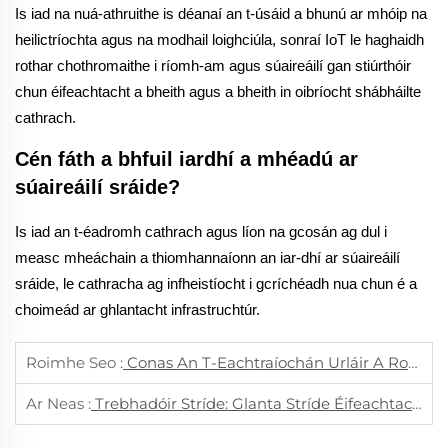
Is iad na nuá-athruithe is déanaí an t-úsáid a bhunú ar mhóip na
heilictríochta agus na modhail loighciúla, sonraí IoT le haghaidh
rothar chothromaithe i ríomh-am agus súaireáilí gan stiúrthóir
chun éifeachtacht a bheith agus a bheith in oibríocht shábháilte
cathrach.
Cén fáth a bhfuil iardhí a mhéadú ar
súaireáilí sráide?
Is iad an t-éadromh cathrach agus líon na gcosán ag dul i
measc mheáchain a thiomhannaíonn an iar-dhí ar súaireáilí
sráide, le cathracha ag infheistíocht i gcríchéadh nua chun é a
choimeád ar ghlantacht infrastruchtúr.
Roimhe Seo :
Conas An T-Eachtraíochán Urláir A Roghnú A Bheidh Oiriúnach Do Ghlantúchán Oifige Industrial?
Ar Neas :
Trebhadóir Stríde: Glanta Stríde Éifeachtach Do Chathracha Nua-Aoisíocha