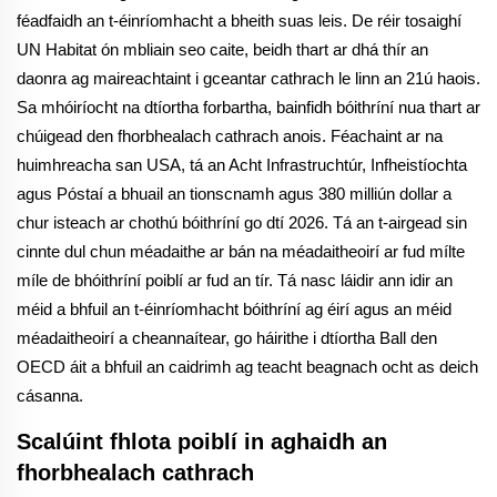
féadfaidh an t-éinríomhacht a bheith suas leis. De réir tosaighí
UN Habitat ón mbliain seo caite, beidh thart ar dhá thír an
daonra ag maireachtaint i gceantar cathrach le linn an 21ú haois.
Sa mhóiríocht na dtíortha forbartha, bainfidh bóithríní nua thart ar
chúigead den fhorbhealach cathrach anois. Féachaint ar na
huimhreacha san USA, tá an Acht Infrastruchtúr, Infheistíochta
agus Póstaí a bhuail an tionscnamh agus 380 milliún dollar a
chur isteach ar chothú bóithríní go dtí 2026. Tá an t-airgead sin
cinnte dul chun méadaithe ar bán na méadaitheoirí ar fud mílte
míle de bhóithríní poiblí ar fud an tír. Tá nasc láidir ann idir an
méid a bhfuil an t-éinríomhacht bóithríní ag éirí agus an méid
méadaitheoirí a cheannaítear, go háirithe i dtíortha Ball den
OECD áit a bhfuil an caidrimh ag teacht beagnach ocht as deich
cásanna.
Scalúint fhlota poiblí in aghaidh an
fhorbhealach cathrach