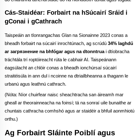
Cás-Staidéar: Forbairt na hSúcairí Sráid i
gConai i gCathrach
Taispeáin an tIonrangachas Glan na Sionainne 2023 conas a
bheadh forbairt na súcairí inrochtúnach, ag scrúdú
34% laghdú
ar загрязнение na bhfógar agus na dtonntrua
i dtíobracha
tráchtála trí roptóireacht rúta le cabhair AI. Taispeánann
éagsúlacht an chlóir conas a bheadh ionchúrsaí súcairí
straitéisúla in ann dul i ncoinne na dtriailbheanna a thagann le
urbanú agus leathnú cathrach.
(Nóta: Níor chuirfear naisc sheachtracha san áireamh mar
gheall ar theorainneacha na foinsí; tá na sonraí uile bunaithe ar
chuntais cathracha comhshó agus ar staidéir a bhfuil aonmhiotú
orthu.)
Ag Forbairt Sláinte Poiblí agus