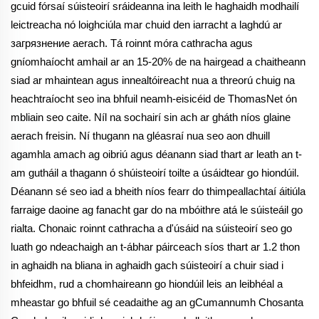
gcuid fórsaí súisteoirí sráideanna ina leith le haghaidh modhailí
leictreacha nó loighciúla mar chuid den iarracht a laghdú ar
загрязнение aerach. Tá roinnt móra cathracha agus
gníomhaíocht amhail ar an 15-20% de na hairgead a chaitheann
siad ar mhaintean agus innealtóireacht nua a threorú chuig na
heachtraíocht seo ina bhfuil neamh-eisicéid de ThomasNet ón
mbliain seo caite. Níl na sochairí sin ach ar gháth níos glaine
aerach freisin. Ní thugann na gléasraí nua seo aon dhuill
agamhla amach ag oibriú agus déanann siad thart ar leath an t-
am gutháil a thagann ó shúisteoirí toilte a úsáidtear go hiondúil.
Déanann sé seo iad a bheith níos fearr do thimpeallachtaí áitiúla
farraige daoine ag fanacht gar do na mbóithre atá le súisteáil go
rialta. Chonaic roinnt cathracha a d'úsáid na súisteoirí seo go
luath go ndeachaigh an t-ábhar páirceach síos thart ar 1.2 thon
in aghaidh na bliana in aghaidh gach súisteoirí a chuir siad i
bhfeidhm, rud a chomhaireann go hiondúil leis an leibhéal a
mheastar go bhfuil sé ceadaithe ag an gCumannumh Chosanta