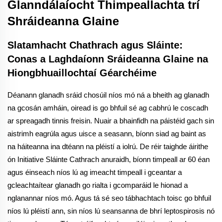
Glanndálaíocht Thimpeallachta trí
Shráideanna Glaine
Slatamhacht Chathrach agus Sláinte:
Conas a Laghdaíonn Sráideanna Glaine na
Hiongbhuaillochtaí Géarchéime
Déanann glanadh sráid chosúil níos mó ná a bheith ag glanadh
na gcosán amháin, oiread is go bhfuil sé ag cabhrú le coscadh
ar spreagadh tinnis freisin. Nuair a bhainfidh na páistéid gach sin
aistrimh eagrúla agus uisce a seasann, bíonn siad ag baint as
na háiteanna ina dtéann na pléistí a iolrú. De réir taighde áirithe
ón Initiative Sláinte Cathrach anuraidh, bíonn timpeall ar 60 éan
agus éinseach níos lú ag imeacht timpeall i gceantar a
gcleachtaítear glanadh go rialta i gcomparáid le hionad a
nglanannar níos mó. Agus tá sé seo tábhachtach toisc go bhfuil
níos lú pléistí ann, sin níos lú seansanna de bhrí leptospirosis nó