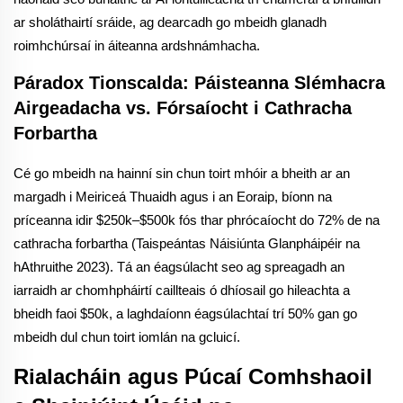
ar sholáthairtí sráide, ag dearcadh go mbeidh glanadh
roimhchúrsaí in áiteanna ardshnámhacha.
Páradox Tionscalda: Páisteanna Slémhacra
Airgeadacha vs. Fórsaíocht i Cathracha
Forbartha
Cé go mbeidh na hainní sin chun toirt mhóir a bheith ar an
margadh i Meiriceá Thuaidh agus i an Eoraip, bíonn na
príceanna idir $250k–$500k fós thar phrócaíocht do 72% de na
cathracha forbartha (Taispeántas Náisiúnta Glanpháipéir na
hAthruithe 2023). Tá an éagsúlacht seo ag spreagadh an
iarraidh ar chomhpháirtí caillteais ó dhíosail go hileachta a
bheidh faoi $50k, a laghdaíonn éagsúlachtaí trí 50% gan go
mbeidh dul chun toirt iomlán na gcluicí.
Rialacháin agus Púcaí Comhshaoil