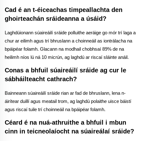
Cad é an t-éiceachas timpeallachta den
ghoirteachán sráideanna a úsáid?
Laghdúionann súaireáilí sráide polluithe aeráige go mór trí laga a
chur ar eilimh agus trí bhruslann a choinneáil as iontrálacha na
bpáipéar folamh. Glacann na modhail chobhsaí 89% de na
heilimh níos lú ná 10 micrún, ag laghdú ar riscaí sláinte anáil.
Conas a bhfuil súaireáilí sráide ag cur le
sábháilteacht cathrach?
Bainneann súaireáilí sráide rian ar fad de bhruslann, lena n-
áirítear duillí agus meatail trom, ag laghdú polaithe uisce báistí
agus riscaí tuile trí choinneáil na bpáipéar folamh.
Céard é na nuá-athruithe a bhfuil i mbun
cinn in teicneolaíocht na súaireálaí sráide?