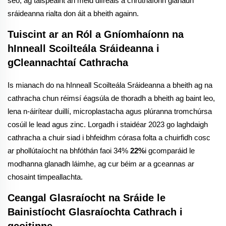
seo, ag taispeáint an méid difreais a chruthaíonn glanadh
sráideanna rialta don áit a bheith againn.
Tuiscint ar an Ról a Gníomhaíonn na
hInneall Scoilteála Sráideanna i
gCleannachtaí Cathracha
Is mianach do na hInneall Scoilteála Sráideanna a bheith ag na
cathracha chun réimsí éagsúla de thoradh a bheith ag baint leo,
lena n-áirítear duillí, microplastacha agus plúranna tromchúrsa
cosúil le lead agus zinc. Lorgadh i staidéar 2023 go laghdaigh
cathracha a chuir siad i bhfeidhm córasa folta a chuirfidh cosc
ar phollútaíocht na bhfóthán faoi 34%
22%
i gcomparáid le
modhanna glanadh láimhe, ag cur béim ar a gceannas ar
chosaint timpeallachta.
Ceangal Glasraíocht na Sráide le
Bainistíocht Glasraíochta Cathrach i