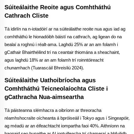
Súiteálaithe Reoite agus Comhtháthú
Cathrach Cliste
Tá idirlín na n-iotadóirí ar na súiteálaithe reoite nua agus iad ag
comhtháthú le hionadóibh báistí na cathrach, ag ligean do na
bealaí a roghnú i réalt-ama. Laghdú 25% ar an am folamh i
gCathair Bhairthéilind trí na ceantair thiomána a sheachaint,
agus laghdú 18% ar an am folamh trí roinntóireacht
chunamhach (Tuarascáil Bhreisliú 2024).
Súiteálaithe Uathoibríocha agus
Comhtháthú Teicneolaíochta Cliste i
gCathracha Nua-aimseartha
Tá páisteanna slémhacra a oibríonn ar threoracha
réamhshocraíte oícheanta á bpróiseáil i Tokyo agus i Singeapóir,
ag méadú ar an éifeachtacht iompartha faoi 40%. Aithníonn na
haonaid seo bunaithe ar AI iontuilleacha trí chameraí a bhfuilidh