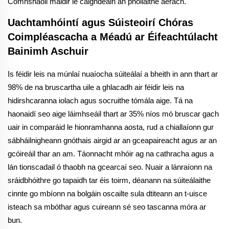
Comhshaoil maidir le caighdeáin an phollaithe aerach.
Uachtamhóintí agus Súisteoirí Chóras
Coimpléascacha a Méadú ar Éifeachtúlacht
Bainimh Aschuir
Is féidir leis na múnlaí nuaíocha súiteálaí a bheith in ann thart ar
98% de na bruscartha uile a ghlacadh air féidir leis na
hidirshcaranna iolach agus socruithe tómála aige. Tá na
haonaidí seo aige láimhseáil thart ar 35% níos mó bruscar gach
uair in comparáid le hionramhanna aosta, rud a chiallaíonn gur
sábháilnigheann gnóthais airgid ar an gceapaireacht agus ar an
gcóireáil thar an am. Táonnacht mhóir ag na cathracha agus a
lán tionscadail ó thaobh na gcearcaí seo. Nuair a lánraíonn na
sráidbhóithre go tapaidh tar éis toirm, déanann na súiteálaithe
cinnte go mbíonn na bolgáin oscailte sula dtiteann an t-uisce
isteach sa mbóthar agus cuireann sé seo tascanna móra ar
bun.