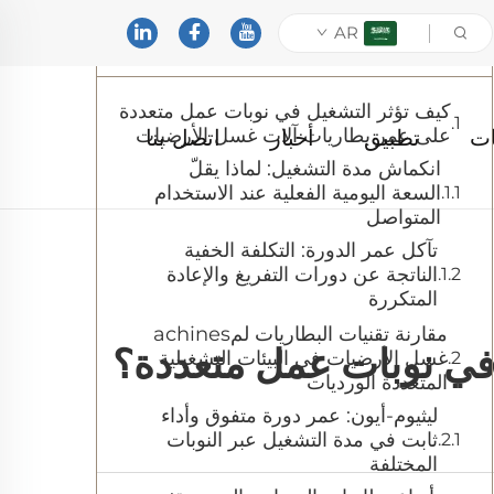
AR
جدول المحتويات
كيف تؤثر التشغيل في نوبات عمل متعددة
على عمر بطاريات آلات غسل الأرضيات
ات
تطبيق
أخبار
اتصل بنا
انكماش مدة التشغيل: لماذا يقلّ
السعة اليومية الفعلية عند الاستخدام
المتواصل
تآكل عمر الدورة: التكلفة الخفية
الناتجة عن دورات التفريغ والإعادة
المتكررة
مقارنة تقنيات البطاريات لمachines
في نوبات عمل متعددة؟
غسل الأرضيات في البيئات التشغيلية
المتعددة الورديات
ليثيوم-أيون: عمر دورة متفوق وأداء
ثابت في مدة التشغيل عبر النوبات
المختلفة