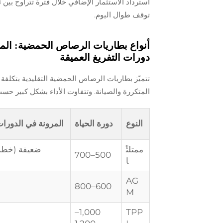
استرداد الاستثمار الإضافي خلال فترة تتراوح بين ث
توقف طوال اليوم.
أنواع بطاريات الرصاص الحمضية: المف
دورات التفريغ العميقة
تتميّز بطاريات الرصاص الحمضية التقليدية بتكلفة 
المتكررة والصيانة. وتتفاوت الأداء بشكل كبير حس
النوع
دورة الحياة
المرونة في الدورات
ممتلئً
ضعيفة (خطر 
500–700
ا
AG
600–800
M
1,000–
TPP