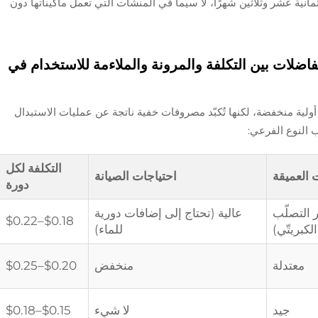
مانية عشر وثلاثين شهرًا، لا سيما في المنشآت التي تعمل ماكيناتها دون
اضلات بين التكلفة والمرونة والملاءمة للاستخدام في
أولية منخفضة، لكنها تُكبّد مصروفات خفية ناتجة عن عمليات الاستبدال
ب النوع الفرعي:
التكلفة لكل
 العميقة
احتياجات الصيانة
دورة
التصلّب
عالية (تحتاج إلى إضافات دورية
$0.18–$0.22
الكبريتّي)
للماء)
معتدلة
منخفض
$0.20–$0.25
جيد
لا شيء
$0.15–$0.18