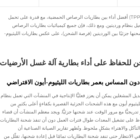
توفر تقنية الرصاص النقي ذي الصفائح الرقيقة (TPPL) أفضل أداء بين بطاريات الرصاص الحمضية، مع قدرة على تحمل
ها مناسبةً للتشغيل بنظام ورديتين. ومع ذلك، فإن جميع كيميائيات بطاريات الرصاص
ها جزئيًا بين الورديتين (فرصة الشحن)، على عكس بطاريات الليثيوم-
 للحفاظ على أداء بطارية آلة غسل الأرضيات
ون المساس بعمر بطاريات الليثيوم-أيون الافتراضي
يل المشغلين يمكن أن يعزز فعليًّا الإنتاجية في المنشآت التي تعمل بنظام
يثيوم أيون مع هذه الشحنات الجزئية القصيرة بكفاءةٍ أعلى بكثيرٍ من
دريجيًّا مع مرور الوقت عند شحنها جزئيًّا. ويجد معظم المنشآت أن قضاء
وهناك يكفي للحفاظ على تشغيل المعدات طوال فترات العمل دون أن تنفذ شحنة البطاريات
تآكل والاهتراء بشكلٍ ملحوظ. وتُظهر تقارير الصيانة الصناعية أن
في الانتظار حتى تنفد شحنة البطاريات تمامًا قبل إعادة شحنها، تقلّل من