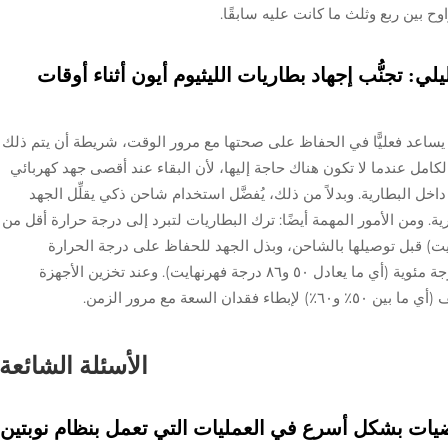
ح بين ربع وثلث ما كانت عليه سابقًا.
 تجنُّب إجهاد بطاريات الليثيوم أيون أثناء أوقات
يساعد فعليًّا في الحفاظ على صحتها مع مرور الوقت، شريطة أن يتم ذلك
كامل عندما لا تكون هناك حاجة إليها، لأن البقاء عند أقصى جهد كهربائي
 داخل البطارية. وبدلاً من ذلك، يُفضَّل استخدام شاحن ذكي يقلِّل الجهد
مال شحن البطارية. ومن الأمور المهمة أيضًا: ترك البطاريات لتبرد إلى درجة حرارة أقل من
(أي ما يعادل ١٠٤ درجة فهرنهايت) قبل توصيلها بالشاحن، وبذل الجهد للحفاظ على درجة الحرارة
المحيطة أثناء الشحن ضمن النطاق بين ١٠ و٣٠ درجة مئوية (أي ما يعادل ٥٠ و٨٦ درجة فهرنهايت). وعند تخزين الأجهزة
السعة مع مرور الزمن.
الأسئلة الشائعة
ضيات بشكل أسرع في العمليات التي تعمل بنظام نوبتين