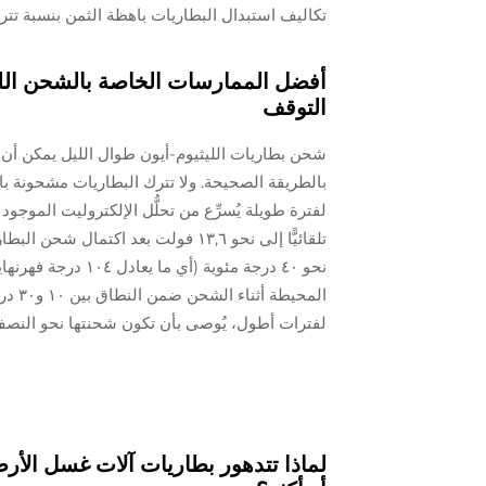
تكاليف استبدال البطاريات باهظة الثمن بنسبة تتراو
أفضل الممارسات الخاصة بالشحن الليلي:
التوقف
شحن بطاريات الليثيوم-أيون طوال الليل يمكن أن 
بالطريقة الصحيحة. ولا تترك البطاريات مشحونة بال
لفترة طويلة يُسرِّع من تحلُّل الإلكتروليت الموجود
تلقائيًّا إلى نحو ١٣,٦ فولت بعد اكت
نحو ٤٠ درجة مئوية 
لفترات أطول، يُوصى بأن تكون شحنتها نحو النصف (أي ما بين ٥٠٪ و٦٠٪) لإبطاء فقدان 
لماذا تتدهور بطاريات آلات غسل الأر