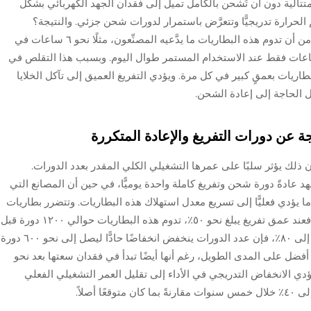
 متتالية دون أن تُشحن بالكامل تميل إلى فقدان الجهد الكهربائي بشكل
الحرارة تدريجيًّا وتتعرَّض باستمرار لدورات شحن جزئي. والنتيجة؟
انخفاض ملحوظ في المدة الفعلية للتشغيل. فبدلًا من أن تدوم هذه البطاريات ما يدَّعيه المصنِّعون، مثلًا نحو ٦ ساعات في
المختبر، فإنها غالبًا ما تنفد بعد ٤ أو ٤٫٥ ساعات فقط عند الاستخدام المستمر طوال اليوم. وبسبب هذا التقلص في
طاريات بعمقٍ كبير في كل مرة. ويؤدي التفريغ العميق إلى تآكل الخلايا
الحاجة إلى إعادة الشحن.
جة عن دورات التفريغ والإعادة المتكررة
 ذلك يؤثر سلبًا على عمرها التشغيلي الكلي المقدر بعدد الدورات.
 عادةً دورة شحن وتفريغ كاملة واحدة يوميًّا، في حين أن المصانع التي
 تصل إلى ٢–٣ دورات يوميًّا، ما يؤدي فعليًّا إلى تسريع معدل استهلاك هذه البطاريات. وتتضرر بطاريات
الرصاص الحمضية من هذه المشكلة بشكل خاص. فعند عمق تفريغ يبلغ نحو ٥٠٪، تدوم هذه البطاريات حوالي ١٢٠٠ دورة قبل
أن تحتاج إلى الاستبدال. أما عند رفع عمق التفريغ إلى ٨٠٪، فإن عدد الدورات ينخفض انخفاضًا حادًّا ليصل إلى نحو ٦٠٠ دورة
ءً أفضل على المدى الطويل، رغم أنها أيضًا تبدأ في فقدان سعتها بعد نحو
 ويؤدي الانخفاض التدريجي في الأداء إلى تقليل العمر التشغيلي الفعلي
 أصلاً.