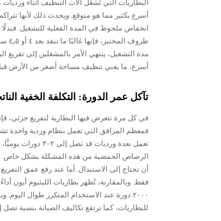
البطاريات التي تُشغِّل آلات التنظيف أثناء ورديات
أسرع بكثير مما هو متوقع. ويحدث ذلك لأنها تتراكم 
ظروف 
مدة التشغيل، ينتهي الأمر بالمشغلين إلى تفريغ الب
أسرع، ما يعني تنظيف مساحة أصغر من الأرض قبل 
تآكل عمر الدورة: التكلفة الخفية النات
في كل مرة تتعرض فيها البطارية لتفريغ جزئي، فإن
فمعظم المرافق التي تعمل بنظام وردية واحدة تشهد
تعمل بعدة ورديات قد
فقط. وبالمقارنة، تُظهر بطاريات الليثيوم أيون أدا
٢٠٠٠ دورة عند الاستخدام المتكرر طوال اليوم.
للبطاريات، كما ترتفع تكاليف الصيانة بنسبة تصل إلى ٤٠٪ خلال خمس سنوات مقارنةً بما كان متوقعًا