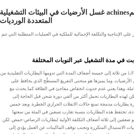
مقارنة تقنيات البطاريات لمachines غسل الأرضيات في البيئات التشغيلية
المتعددة الورديات
على الإنتاجية والتكلفة الإجمالية للملكية في العمليات المتطلبة التي تتم
ابت في مدة التشغيل عبر النوبات المختلفة
تستمر بطاريات ليثيوم حديد الفوسفات أو LiFePO4 من ثلاثة إلى خمسة أضعاف المدة التي تدومها البطاريات التقليدية من
أرضيات. وما يميزها هو منحنى التفريغ المسطّح الذي يحافظ على
كاملة. وهذا يعني عدم حدوث انخفاض مفاجئ في الطاقة كما يحدث مع
كن لهذه البطاريات تحمل أكثر من ألفي دورة شحن قبل الحاجة إلى
دارة بطاريات مدمجة تمنع حالات الانفلات الحراري الخطرة. وبعد خمس
ة، تحتفظ هذه البطاريات بنسبة تقارب تسعين في المئة من سعتها
بنحو ضعفين إلى ثلاثة أضعاف التكلفة الأولية لبطاريات الرصاص-حمض. لكن
ليات الاستبدال المتكررة وتجنب توقف الماكينات عن العمل يؤدي إلى