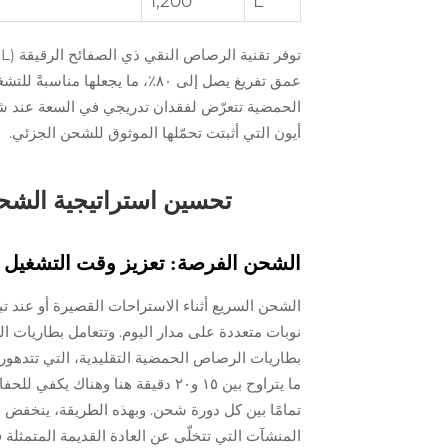
1,200
L
عمق تفريغ يصل إلى ٨٠٪، ما يجعل
الحمضية تتعرّض لفقدان تدريجي في السعة عند شحن
أيون التي أثبتت تحمّلها الموثوق للشحن الجزئي.
تحسين استراتيجية الشحن
الشحن الفرصة: تعزيز وقت التشغيل د
الشحن السريع أثناء الاستراحات القصيرة أو عند تبد
نوبات متعددة على مدار اليوم. وتتعامل بطاريات الل
بطاريات الرصاص الحمضية التقليدية، التي تتدهور ت
ما يتراوح بين ١٥ و٢٠ دقيقة هنا 
تمامًا بين كل دورة شحن. وبهذه الطريقة، ينخفض ال
المنشآت التي تتخلّى عن العادة القديمة المتمثلة 