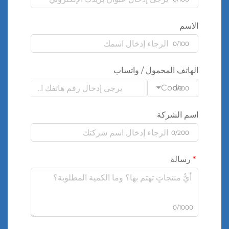
الاسم
0/100
الهاتف المحمول / واتساب
Code
0/100
اسم الشركة
0/200
رسالة
0/1000