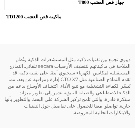
از قص العشب T800
ماكينة قص العشب TD1200
 تجمع بين تقنيات ذكية مثل المستشعرات الذكية ونُظم
الملاحة في ماكيناتهم لتنظيف الأرضيات secara تلقائي. النماذج
قبلية لمكانس الكهرباء ستحتوي أيضًا على تقنية ذكية. قد
تقدم النماذج الصناعية مثل CTO X7 إدارة ومراقبة عن بعد، مما
ر الكفاءة التشغيلية مع تتبع الأداء. اكتشاف الأوساخ بدعم من
ء الاصطناعي والصيانة التنبؤية تشير إلى تطوير ميزات
ة قادرة، والتي تلمح تركيز الشركة على البحث والتطوير بأنها
. تواصلوا معنا للحصول على تفاصيل حول التقنيات
تكارات الحالية المعروضة.