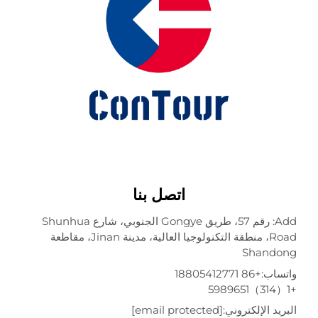
اتصل بنا
Add: رقم 57، طريق Gongye الجنوبي، شارع Shunhua
Road، منطقة التكنولوجيا العالية، مدينة Jinan، مقاطعة
Shando
تساب:
+86 18805412771
ريد الإلكتروني:
[email protected]