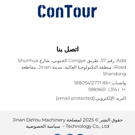
اتصل بنا
Add: رقم 57، طريق Gongye الجنوبي، شارع Shunhua
Road، منطقة التكنولوجيا العالية، مدينة Jinan، مقاطعة
Shando
تساب:
+86 18805412771
ريد الإلكتروني:
[email protected]
حقوق النشر © 2025 لمصلحة Jinan DeYou Machinery
Technology Co., Ltd -
سياسة الخصوصية