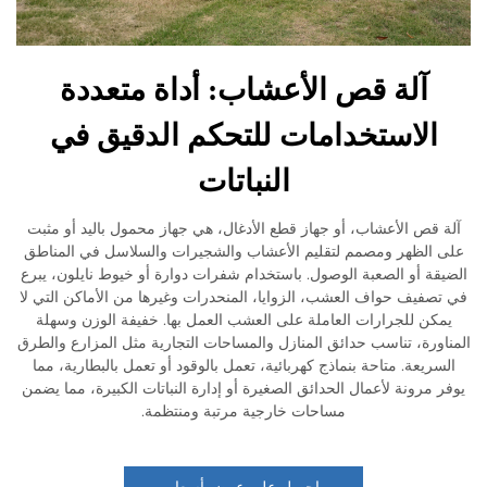
آلة قص الأعشاب: أداة متعددة
الاستخدامات للتحكم الدقيق في
النباتات
قص الأعشاب، أو جهاز قطع الأدغال، هي جهاز محمول باليد أو مثبت
الظهر ومصمم لتقليم الأعشاب والشجيرات والسلاسل في المناطق
ة أو الصعبة الوصول. باستخدام شفرات دوارة أو خيوط نايلون، يبرع
فيف حواف العشب، الزوايا، المنحدرات وغيرها من الأماكن التي لا
كن للجرارات العاملة على العشب العمل بها. خفيفة الوزن وسهلة
ورة، تناسب حدائق المنازل والمساحات التجارية مثل المزارع والطرق
ريعة. متاحة بنماذج كهربائية، تعمل بالوقود أو تعمل بالبطارية، مما
مرونة لأعمال الحدائق الصغيرة أو إدارة النباتات الكبيرة، مما يضمن
مساحات خارجية مرتبة ومنتظمة.
احصل على عرض أسعار