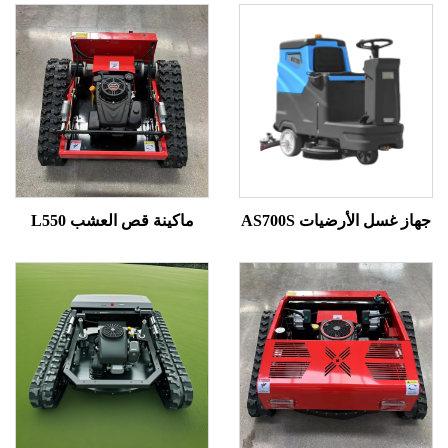
غسل الأرضيات AS700S
ماكينة قص العشب L550