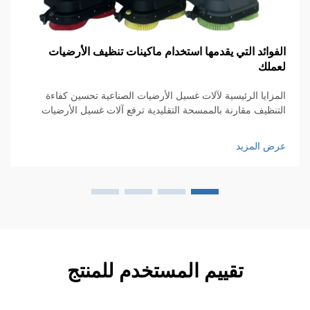
فوائد التي يقدمها استخدام ماكينات تنظيف الأرضيات
كي
ملك
ال
مزايا الرئيسية لآلات غسيل الأرضيات الصناعية تحسين كفاءة
تنظيف مقارنة بالممسحة التقليدية ترفع آلات غسيل الأرضيات
ال
صناعية من كفاءة التنظيف بشكل كبير مقارنة بتلك الممسحات
في
قديمة، فهي تعمل بشكل أسرع بكثير...
وا
ض المزيد
عر
عل
تقييم المستخدم للمنتج